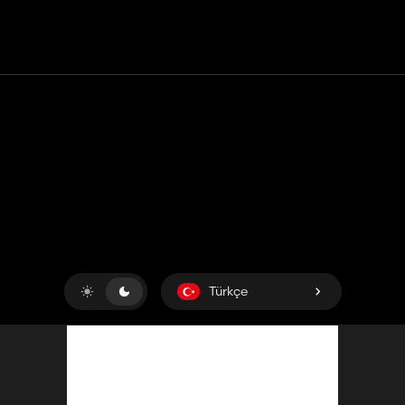
Temas etmek
Yardım
Hizmet Şartları
Gizlilik Politikası
Çerezleri yönet
Türkçe
Copyright © 2018-2026
King UP SAS
. Her hakkı saklıdır.