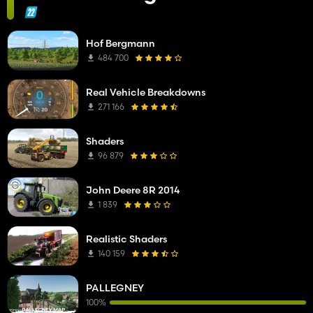
Hof Bergmann
484 700
Real Vehicle Breakdowns
271 166
Shaders
96 879
John Deere 8R 2014
1 839
Realistic Shaders
140 159
PALLEGNEY
100%