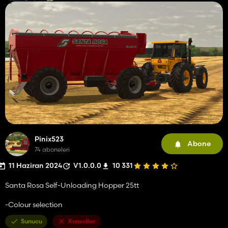
Pinix523
Abone
74 aboneleri
11 Haziran 2024
V1.0.0.0
10 331
Santa Rosa Self-Unloading Hopper 25tt
-Colour selection
Sunucu
Konsollar