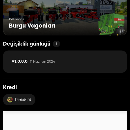
150 mods
Burgu Vagonları
Değişiklik günlüğü
1
11 Haziran 2024
V1.0.0.0
Kredi
Pinix523