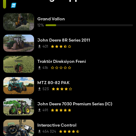
Grand Vallon
12%
John Deere 8R Series 2011
401
Traktör Direksiyon Freni
416
MTZ 80-82 PAK
523
John Deere 7030 Premium Series (IC)
491
Interactive Control
454 324