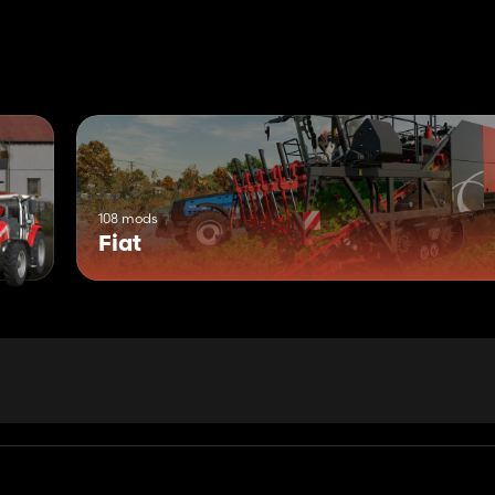
108 mods
Fiat