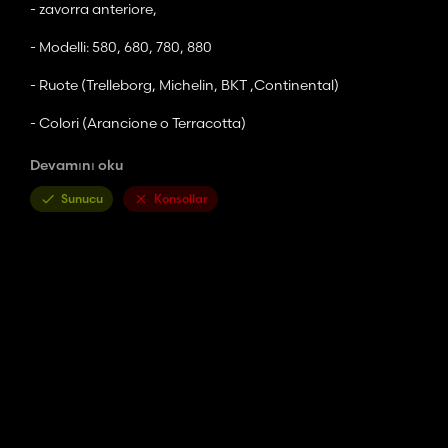
- zavorra anteriore,
- Modelli: 580, 680, 780, 880
- Ruote (Trelleborg, Michelin, BKT ,Continental)
- Colori (Arancione o Terracotta)
- Cabina (Tettuccio o cabina)
Devamını oku
- Parafanghi.
Sunucu
Konsollar
interactive control ready
NOTE: from the site where you will be directed to download it i
free.