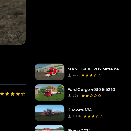
MAN TGE II L2H2 Mittelberg itfaiye teşkilatı
422
Ford Cargo 4030 & 3230
268
Kirovets 424
1 064
Sipma Z224