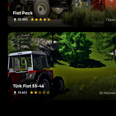
Fiat Pack
32 883
7 Ekim
Türk Fiat 55-46
13 601
26 Haziran