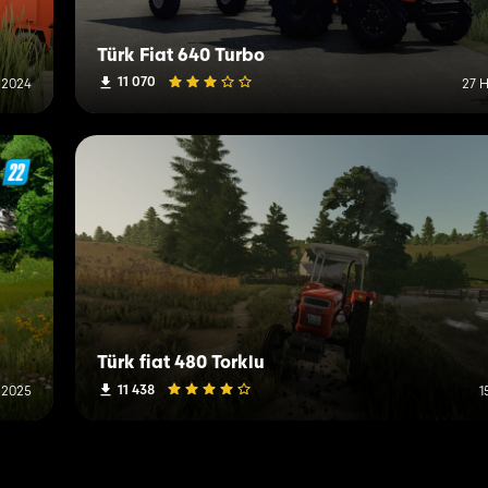
Türk Fiat 640 Turbo
11 070
 2024
27 
Türk fiat 480 Torklu
11 438
 2025
1