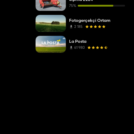
75%
Fotogerçekçi Ortam
2 185
La Posta
61 980
 €0 that is