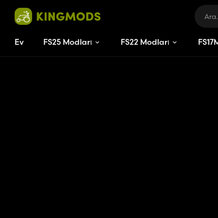
Ev
FS25 Modları
FS22 Modları
FS
17