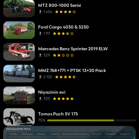
MTZ 800-1000 Serisi
1 656
Ford Cargo 4030 & 3230
1 117
Mercedes Benz Sprinter 2019 ELW
329
MMZ 768+771 + PTSK 13+20 Pack
2 102
Niyazinin evi
320
Tomos Puch SV 175
75%