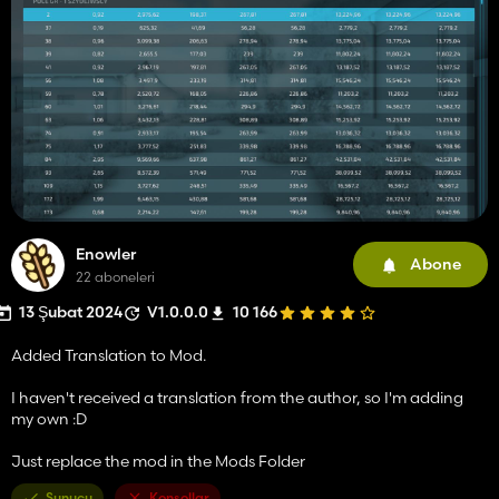
Enowler
Abone
22 aboneleri
13 Şubat 2024
V1.0.0.0
10 166
Added Translation to Mod.
I haven't received a translation from the author, so I'm adding
my own :D
Just replace the mod in the Mods Folder
Sunucu
Konsollar