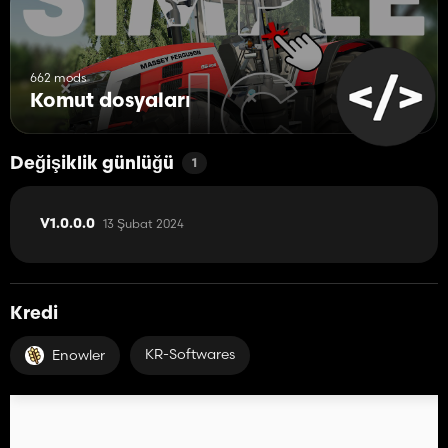
662 mods
Komut dosyaları
Değişiklik günlüğü
1
13 Şubat 2024
V1.0.0.0
Kredi
KR-Softwares
Enowler