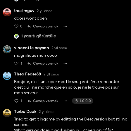
thesimguy
2 yıl önce
doors wont open
0
Cevap vermek
1 yanıtı görüntüle
vincent le paysan
2 yıl önce
magnifique mon coco
1
Cevap vermek
Theo Feder68
2 yıl önce
Bonjour, c'est un super mod le seul problème rencontré
c'est qu'il ne marche que en solo, je ne le trouve pas sur
mon serveur
1
Cevap vermek
1.0.0.0
Turbo Duck
2 yıl önce
Tried to get it ingame by editting the Descversion but still no
succes...
What version does it work when in 1.22 version of fs?