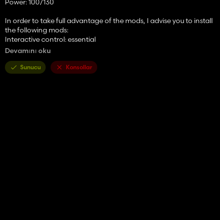
Power: 100/130
In order to take full advantage of the mods, I advise you to install
the following mods:
Interactive control: essential
Passenger mod: Optional
Devamını oku
Camera system: optional
Sunucu
Konsollar
Take full advantage of the mods!
If you encounter any problems, let me know