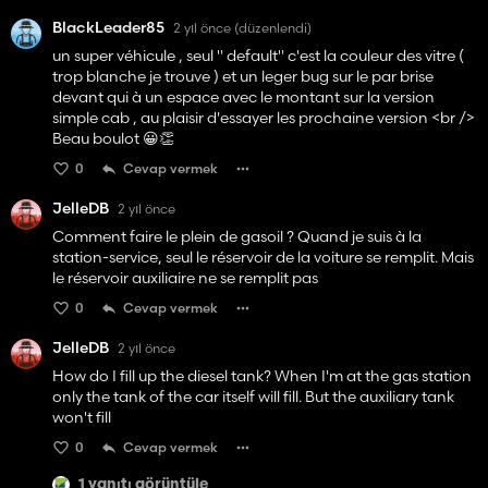
BlackLeader85
2 yıl önce
(düzenlendi)
un super véhicule , seul " default" c'est la couleur des vitre (
trop blanche je trouve ) et un leger bug sur le par brise
devant qui à un espace avec le montant sur la version
simple cab , au plaisir d'essayer les prochaine version <br />
Beau boulot 😀👏
0
Cevap vermek
JelleDB
2 yıl önce
Comment faire le plein de gasoil ? Quand je suis à la
station-service, seul le réservoir de la voiture se remplit. Mais
le réservoir auxiliaire ne se remplit pas
0
Cevap vermek
JelleDB
2 yıl önce
How do I fill up the diesel tank? When I'm at the gas station
only the tank of the car itself will fill. But the auxiliary tank
won't fill
0
Cevap vermek
1 yanıtı görüntüle