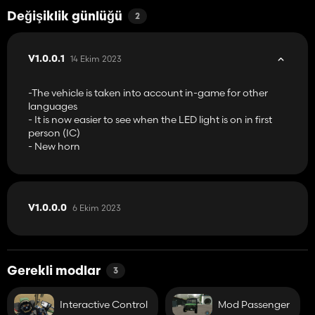
Değişiklik günlüğü
2
14 Ekim 2023
V1.0.0.1
-The vehicle is taken into account in-game for other
languages
- It is now easier to see when the LED light is on in first
person (IC)
- New horn
6 Ekim 2023
V1.0.0.0
Gerekli modlar
3
Interactive Control
Mod Passenger