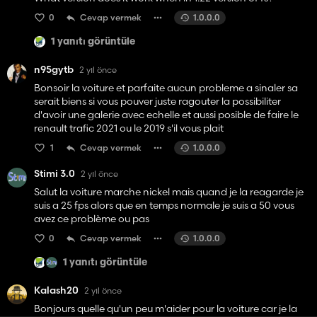
0
Cevap vermek
1.0.0.0
1 yanıtı görüntüle
n95gytb
2 yıl önce
Bonsoir la voiture et parfaite aucun probleme a sinaler sa
serait biens si vous pouver juste ragouter la possibiliter
d'avoir une galerie avec echelle et aussi posible de faire le
renault trafic 2021 ou le 2019 s'il vous plait
1
Cevap vermek
1.0.0.0
Stimi 3.0
2 yıl önce
Salut la voiture marche nickel mais quand je la reagarde je
suis a 25 fps alors que en temps normale je suis a 50 vous
avez ce problème ou pas
0
Cevap vermek
1.0.0.0
1 yanıtı görüntüle
Kalash20
2 yıl önce
Bonjours quelle qu'un peu m'aider pour la voiture car je la