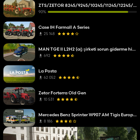
ZTS/ZETOR 8245/9245/10245/11245/12245/14245/16245
90%
Case IH Farmall A Series
25 148
MAN TGE II L2H2 (ağ şirketi sorun giderme hizmeti)
692
La Posta
62 052
Zetor Forterra Old Gen
10 531
Mercedes Benz Sprinter W907 AM Tigis Europa RTW
8 186