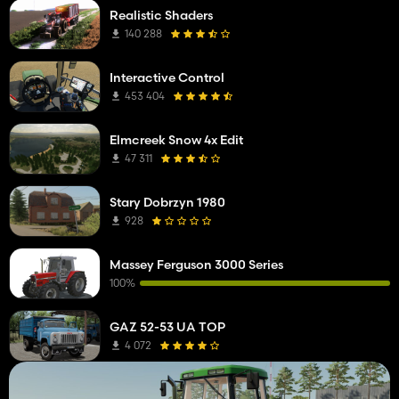
Realistic Shaders
140 288
Interactive Control
453 404
Elmcreek Snow 4x Edit
47 311
Stary Dobrzyn 1980
928
Massey Ferguson 3000 Series
100%
GAZ 52-53 UA TOP
4 072