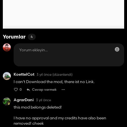
Yorumlar
4
KoettelCot
3 yıl önce
(düzenlendi)
I can't Download the mod, there ist no Link.
0
Cevap vermek
AgrarDani
3 yıl önce
this mod belongs deleted!
I have no approval and my credits have also been
removed! cheek