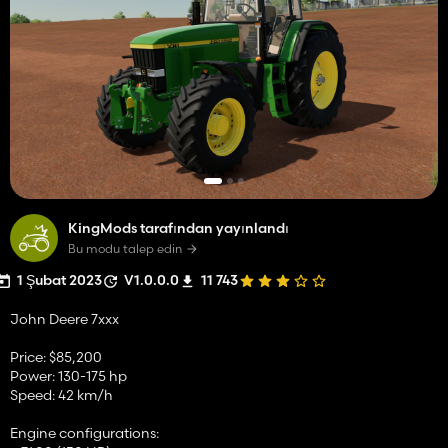
KingMods tarafından yayınlandı
Bu modu talep edin
1 Şubat 2023
V1.0.0.0
11 743
John Deere 7xxx
Price: $85,200
Power: 130-175 hp
Speed: 42 km/h
Engine configurations: