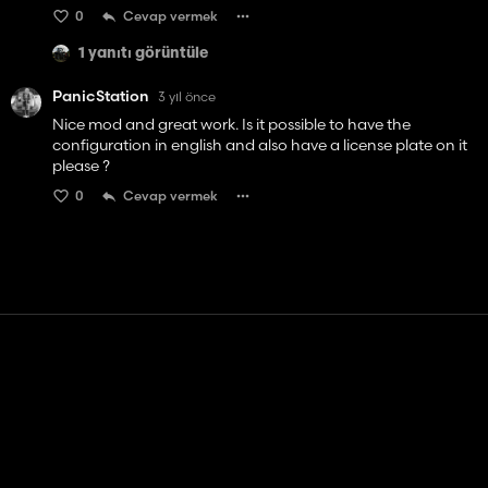
0
Cevap vermek
1 yanıtı görüntüle
PanicStation
3 yıl önce
Nice mod and great work. Is it possible to have the
configuration in english and also have a license plate on it
please ?
0
Cevap vermek
Temas etmek
Yardım
Hizmet Şartları
Gizlilik Politikası