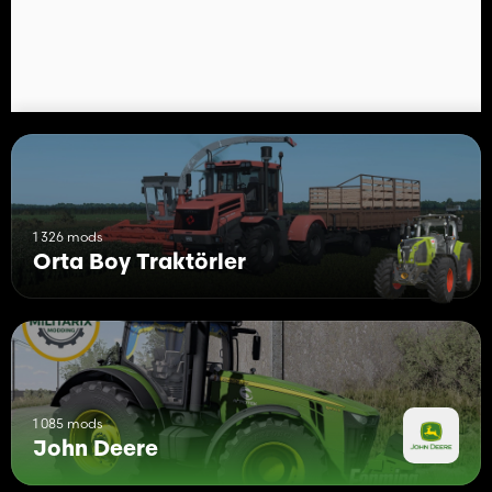
– Rear window
- Flying
– Fender buttons
– Bent Compound
- Lift
1 326 mods
Orta Boy Traktörler
1 085 mods
John Deere