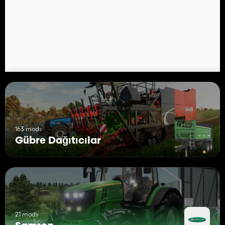
Insta:
https://www.instagram.com/steyrpower.at/
163 mods
Gübre Dağıtıcılar
21 mods