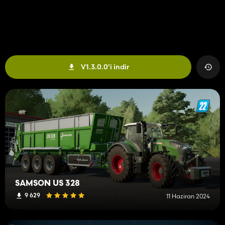
V1.3.0.0'i indir
SAMSON US 328
9 629
11 Haziran 2024