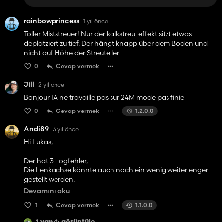
rainbowprincess
1 yıl önce
Toller Miststreuer! Nur der kalkstreu-effekt sitzt etwas
deplatziert zu tief. Der hängt knapp über dem Boden und
nicht auf Höhe der Streuteller
0
Cevap vermek
Jill
2 yıl önce
Bonjour IA ne travaille pas sur 24M mode pas finie
0
Cevap vermek
1.2.0.0
Andi89
3 yıl önce
Hi Lukas,
Der hat 3 Logfehler,
Die Lenkachse könnte auch noch ein wenig weiter enger
gestellt werden.
Devamını oku
Ansonsten super Mod und hat bei mir platz gefunden :)
1
Cevap vermek
1.1.0.0