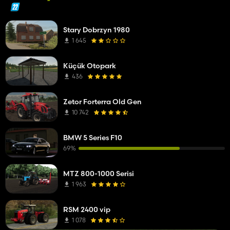
Stary Dobrzyn 1980
1 645
Küçük Otopark
436
Zetor Forterra Old Gen
10 742
BMW 5 Series F10
69%
MTZ 800-1000 Serisi
1 963
RSM 2400 vip
1 078