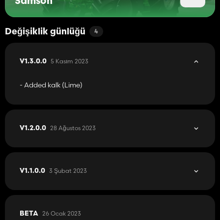
Samson
Değişiklik günlüğü
4
5 Kasım 2023
V1.3.0.0
- Added kalk (Lime)
28 Ağustos 2023
V1.2.0.0
3 Şubat 2023
V1.1.0.0
26 Ocak 2023
BETA