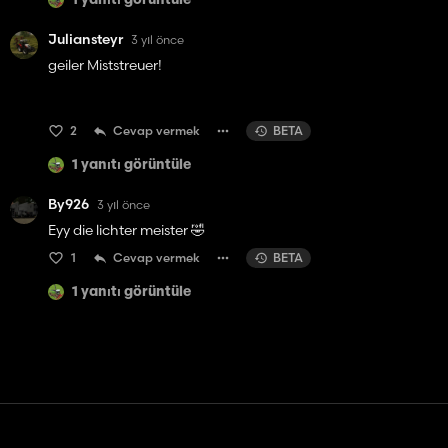
1 yanıtı görüntüle
Juliansteyr
3 yıl önce
geiler Miststreuer!
2
Cevap vermek
BETA
1 yanıtı görüntüle
By926
3 yıl önce
Eyy die lichter meister 🤣
1
Cevap vermek
BETA
1 yanıtı görüntüle