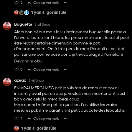
2
Cevap vermek
1 yanıtı görüntüle
Baguette
3 yıl önce
Alors bon début mais la vu intérieur est buguer elle passe a
l'envers, les feu sont blanc les pneu rentre dans le sol et peut
être revoir certaine dimension comme le pot
d’échappement. On à très peu de mod Renault et celui ci
par sur une bonne base donc je t'encourage à l'amélioré
(plus de config de pneu par exemple) car c’est un bon
Devamını oku
début! Merci pour le travail et courage pour la suite de ce
0
Cevap vermek
mod!
azeax
3 yıl önce
EN VRAI MERCI MEC pck je suis fan de renault et pour l
instant y avait pas ce que je voulais mais maintenant c est
bon avec celui la merci beaucoup
Mais quand même petite question t'as utilisé les vraies
mesures pck il me parait vrmt petit aux côté des leboulchs
1
Cevap vermek
1 yanıtı görüntüle