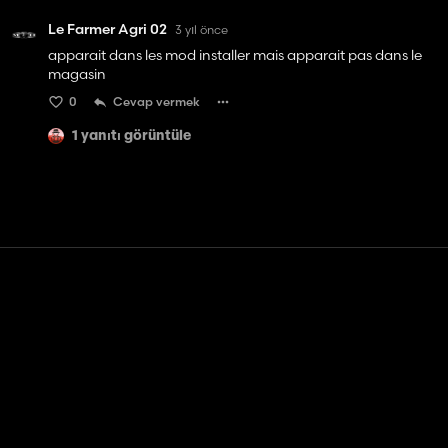
Le Farmer Agri 02
3 yıl önce
apparait dans les mod installer mais apparait pas dans le
magasin
0
Cevap vermek
1 yanıtı görüntüle
Temas etmek
Yardım
Hizmet Şartları
Gizlilik Politikası
Çerezleri yönet