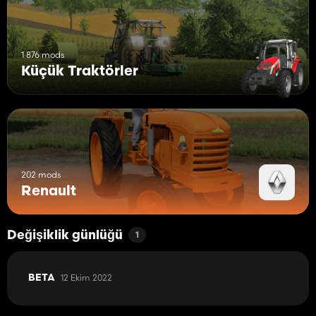
1 876 mods
Küçük Traktörler
202 mods
Renault
Değişiklik günlüğü
1
12 Ekim 2022
BETA