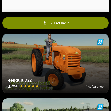
BETA'i indir
Renault D22
961
1 hafta önce