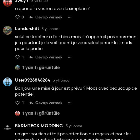
SweyY
3 yıl önce
a quand la version avec le simple ic ?
0
Cevap vermek
Landershift
3 yıl önce
salut ce tracteur a l'air bien mais il n'apparait pas dans mon
jeu pourtant je le voit quand je veux selectionner les mods
pour la partie
1
Cevap vermek
1 yanıtı görüntüle
User0926846284
3 yıl önce
Bonjour une mise à jour est prévu ? Mods avec beaucoup de
potentiel
1
Cevap vermek
1 yanıtı görüntüle
FARMTECK MODDING
3 yıl önce
un gros soutien et fait pas attention au rageux et pour les
erreurs du tracteur test runner pour corriger les erreur