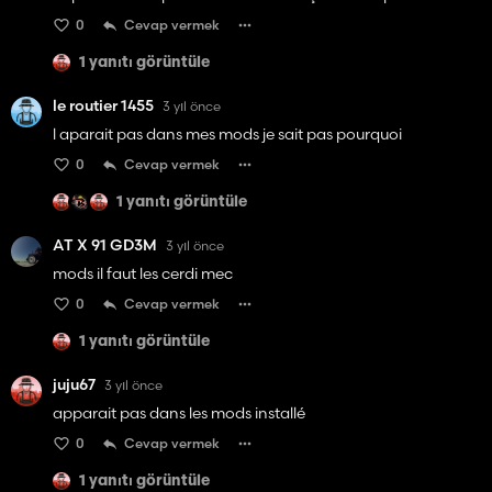
0
Cevap vermek
1 yanıtı görüntüle
le routier 1455
3 yıl önce
l aparait pas dans mes mods je sait pas pourquoi
0
Cevap vermek
1 yanıtı görüntüle
AT X 91 GD3M
3 yıl önce
mods il faut les cerdi mec
0
Cevap vermek
1 yanıtı görüntüle
juju67
3 yıl önce
apparait pas dans les mods installé
0
Cevap vermek
1 yanıtı görüntüle