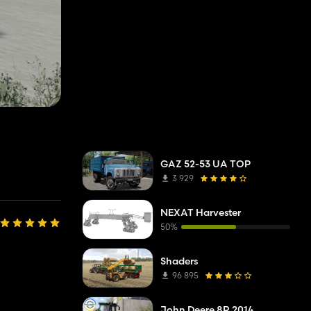
GAZ 52-53 UA TOP
3 929
NEXAT Harvester
50%
Shaders
96 895
John Deere 8R 2014