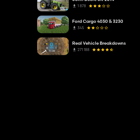
1 878
Ford Cargo 4030 & 3230
345
Real Vehicle Breakdowns
271 188