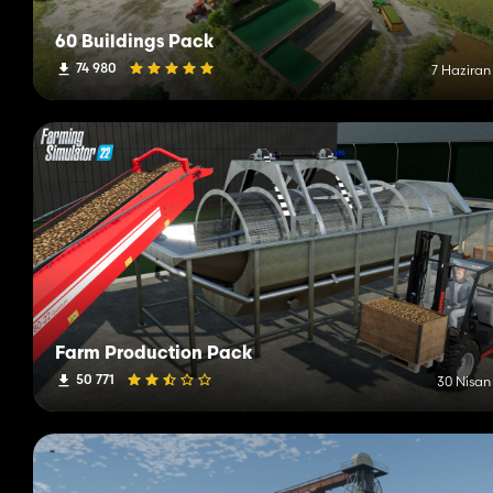
60 Buildings Pack
74 980
7 Haziran
Farm Production Pack
50 771
30 Nisan