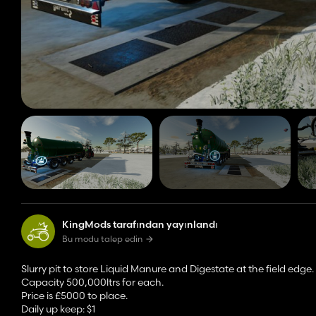
KingMods tarafından yayınlandı
Bu modu talep edin
Slurry pit to store Liquid Manure and Digestate at the field edge.
Capacity 500,000ltrs for each.
Price is £5000 to place.
Daily up keep: $1