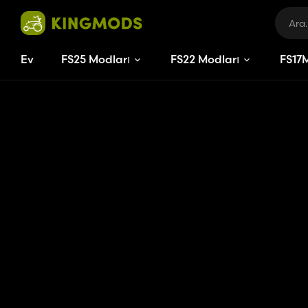
Ev
FS25 Modları
FS22 Modları
FS
17