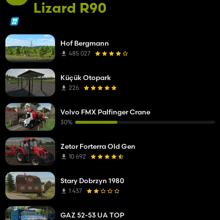
Lizard R90
Hof Bergmann
485 027
Küçük Otopark
226
Volvo FMX Palfinger Crane
30%
Zetor Forterra Old Gen
10 692
Stary Dobrzyn 1980
1 437
GAZ 52-53 UA TOP