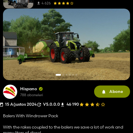
4 626
Hispano
Abone
788 aboneleri
15 Ağustos 2024
V5.0.0.0
46 190
Balers With Windrower Pack
With the rakes coupled to the balers we save a lot of work and
many liters of diesel.