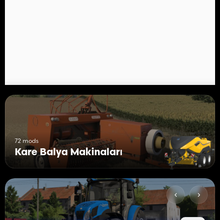
- Price: 189.500 $
- Required power: 250 HP
72 mods
Kare Balya Makinaları