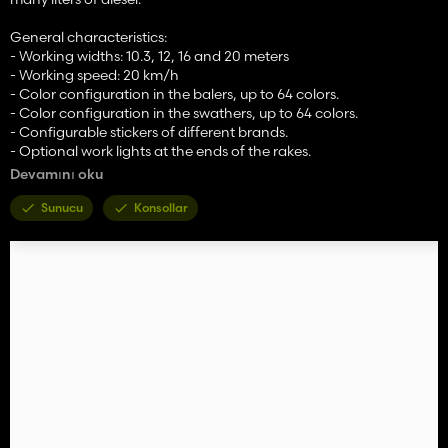
General characteristics:
- Working widths: 10.3, 12, 16 and 20 meters
- Working speed: 20 km/h
- Color configuration in the balers, up to 64 colors.
- Color configuration in the swathers, up to 64 colors.
- Configurable stickers of different brands.
- Optional work lights at the ends of the rakes.
Devamını oku
Individual features:
Claas Quadrant 5300 + Windrower:
Sunucu
Konsollar
- Price: 185.500 $
- Required power: 250 HP
Krone BigPack 1290 HDP + Windrower:
- Price: 185.000 $
- Required power: 250 HP
New Holland BigBaler 1290 HD + Windrower:
- Price: 189.500 $
- Required power: 250 HP
Case LB436 HD + Windrower: