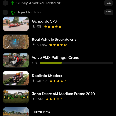
Güney Amerika Haritaları
136
Diğer Haritalar
179
Gaspardo SP8
938
Real Vehicle Breakdowns
271 663
Volvo FMX Palfinger Crane
30%
Realistic Shaders
140 693
John Deere 6M Medium Frame 2020
1 547
TerraFarm