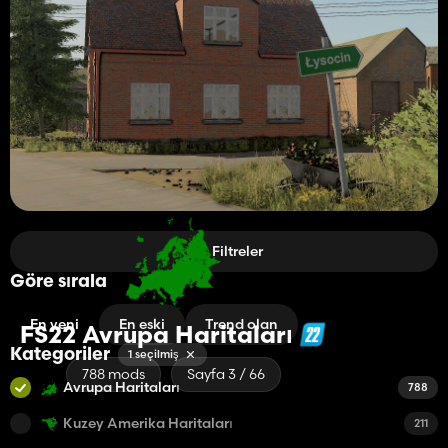
Filtreler
Göre sırala
En yeni
En eski
Trend olan
FS22 Avrupa Haritaları
Kategoriler
1 seçilmiş
788 mods
Sayfa 3 / 66
Avrupa Haritaları
788
Kuzey Amerika Haritaları
211