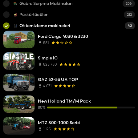
Gübre Serpme Makinaları
206
Püskürtücüler
212
Ot temizleme makineleri
42
Ford Cargo 4030 & 3230
581
Simple IC
825 780
GAZ 52-53 UA TOP
4 071
New Holland TM/M Pack
80%
MTZ 800-1000 Serisi
1 125