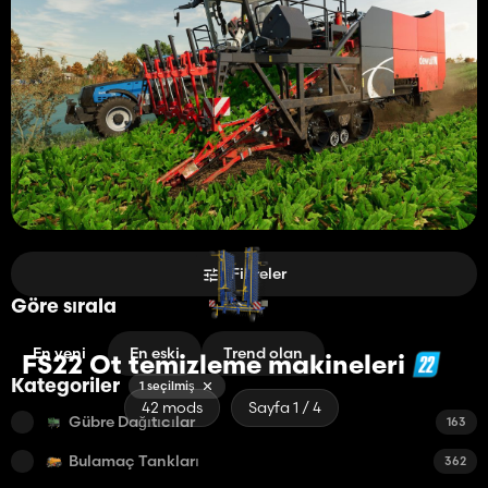
Filtreler
Göre sırala
En yeni
En eski
Trend olan
FS22 Ot temizleme makineleri
Kategoriler
1 seçilmiş
42 mods
Sayfa 1 / 4
Gübre Dağıtıcılar
163
Bulamaç Tankları
362