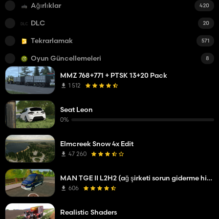
Ağırlıklar
420
DLC
20
Tekrarlamak
571
Oyun Güncellemeleri
8
MMZ 768+771 + PTSK 13+20 Pack
1 512
Seat Leon
0%
Elmcreek Snow 4x Edit
47 260
MAN TGE II L2H2 (ağ şirketi sorun giderme hizmeti)
606
Realistic Shaders