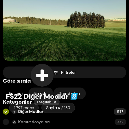
Filtreler
Göre sırala
En yeni
En eski
Trend olan
FS22 Diğer Modlar
Kategoriler
1 seçilmiş
1 797 mods
Sayfa 4 / 150
Diğer Modlar
1797
Komut dosyaları
662