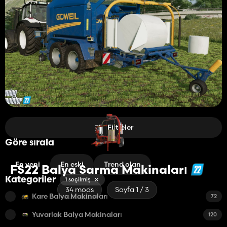
Filtreler
Göre sırala
En yeni
En eski
Trend olan
FS22 Balya Sarma Makinaları
Kategoriler
1 seçilmiş
34 mods
Sayfa 1 / 3
Kare Balya Makinaları
72
Yuvarlak Balya Makinaları
120