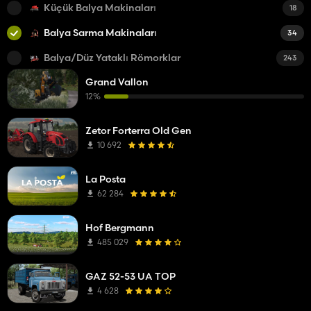
Küçük Balya Makinaları
18
Balya Sarma Makinaları
34
Balya/Düz Yataklı Römorklar
243
Grand Vallon
12%
Zetor Forterra Old Gen
10 692
La Posta
62 284
Hof Bergmann
485 029
GAZ 52-53 UA TOP
4 628