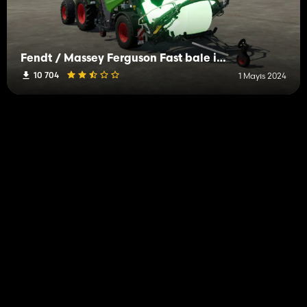
Fendt / Massey Ferguson Fast bale illuminated round bale press
10 704
1 Mayıs 2024