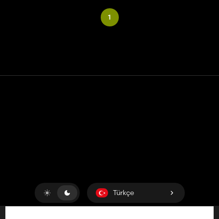
1
Temas etmek
Yardım
Hizmet Şartları
Gizlilik Politikası
Çerezleri yönet
Türkçe