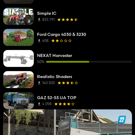
Simple IC
825 791
Ford Cargo 4030 & 3230
608
NEXAT Harvester
50%
Realistic Shaders
140 303
GAZ 52-53 UA TOP
4 098