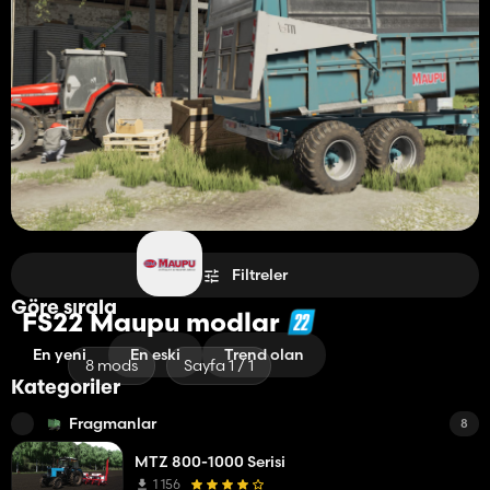
Filtreler
Göre sırala
FS22 Maupu modlar
En yeni
En eski
Trend olan
8 mods
Sayfa 1 / 1
Kategoriler
Fragmanlar
8
MTZ 800-1000 Serisi
1 156