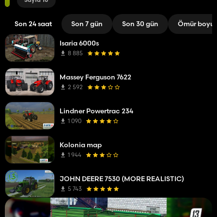
Sayfa 10
Son 24 saat
Son 7 gün
Son 30 gün
Ömür boyu
Isaria 6000s
8 885
Massey Ferguson 7622
2 592
Lindner Powertrac 234
1 090
Kolonia map
1 944
JOHN DEERE 7530 (MORE REALISTIC)
5 743