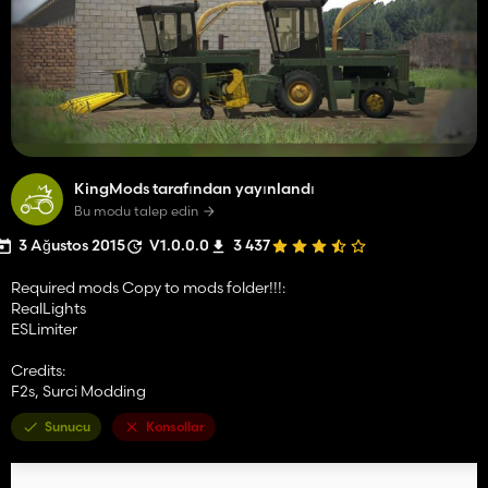
KingMods tarafından yayınlandı
Bu modu talep edin
3 Ağustos 2015
V1.0.0.0
3 437
Required mods Copy to mods folder!!!:
RealLights
ESLimiter
Credits:
F2s, Surci Modding
Sunucu
Konsollar