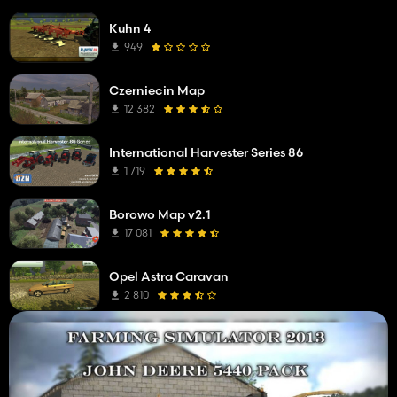
Kuhn 4
949
Czerniecin Map
12 382
International Harvester Series 86
1 719
Borowo Map v2.1
17 081
Opel Astra Caravan
2 810