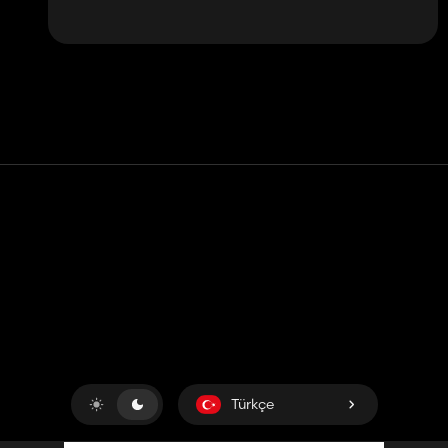
Temas etmek
Yardım
Hizmet Şartları
Gizlilik Politikası
Çerezleri yönet
Türkçe