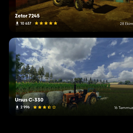
Zetor 7245
10 637
28 Ekim
Ursus C-330
2 996
16 Temmuz