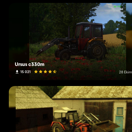
Ursus c330m
15 021
28 Ekim