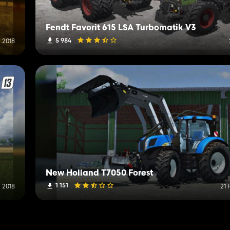
Fendt Favorit 615 LSA Turbomatik V3
5 984
 2018
New Holland T7050 Forest
1 151
 2018
21 