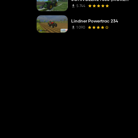
5 744
Lindner Powertrac 234
1 090