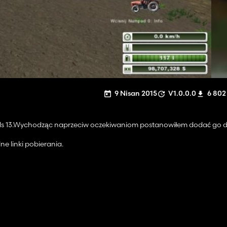
9 Nisan 2015
V1.0.0.0
6 802
o ls 13.Wychodząc naprzeciw oczekiwaniom postanowiłem dodać go d
e linki pobierania.