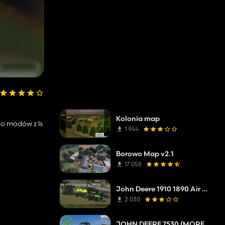
Kolonia map
o modów z ls
1 944
Borowo Map v2.1
17 058
John Deere 1910 1890 Air Seeder Beta
2 030
JOHN DEERE 7530 (MORE REALISTIC)