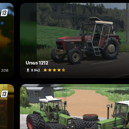
Ursus 1212
8 842
 2018