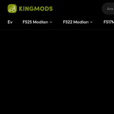
Ev
FS25 Modları
FS22 Modları
FS
17