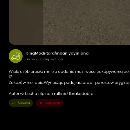
KingMods tarafından yayınlandı
Bu modu talep edin
Wiele osób prosiło mnie o dodanie możliwości zakopywania d
13.
Zakazów nie robie.Wynosząc podaj autorów i pozostaw oryginaln
Autorzy: Lechu i Spinah ralfin67 Ibrakadabra
Sunucu
Konsollar