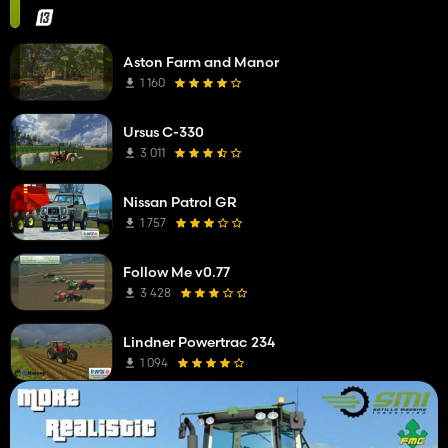
Aston Farm and Manor
1 160
Ursus C-330
3 011
Nissan Patrol GR
1 757
Follow Me v0.77
3 428
Lindner Powertrac 234
1 094