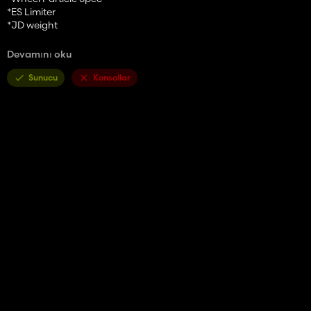
*ES Limiter
*JD weight
and other functions
Devamını oku
Credits:
Sunucu
Konsollar
Sotillo