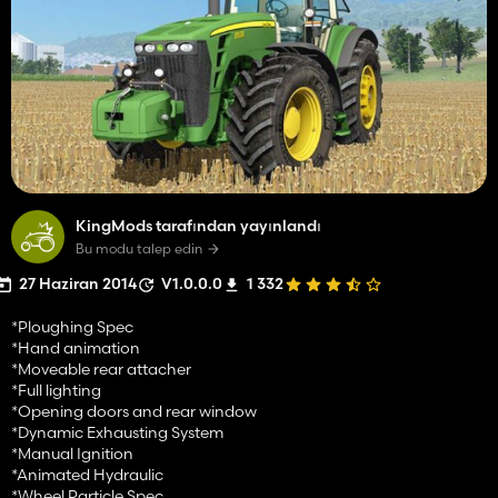
KingMods tarafından yayınlandı
Bu modu talep edin
27 Haziran 2014
V1.0.0.0
1 332
*Ploughing Spec
*Hand animation
*Moveable rear attacher
*Full lighting
*Opening doors and rear window
*Dynamic Exhausting System
*Manual Ignition
*Animated Hydraulic
*Wheel Particle Spec