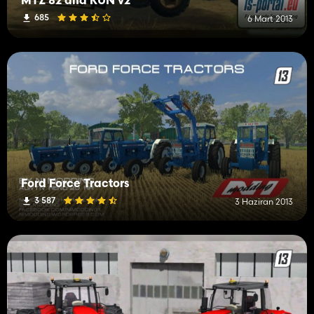
MTZ 82 and KUN v2
685
6 Mart 2013
Ford Force Tractors
3 587
3 Haziran 2013