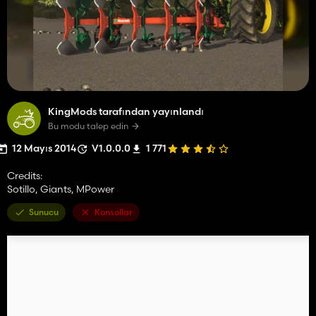
KingMods tarafından yayınlandı
Bu modu talep edin
12 Mayıs 2014
V1.0.0.0
1 771
Credits:
Sotillo, Giants, MPower
Sunucu
Konsollar