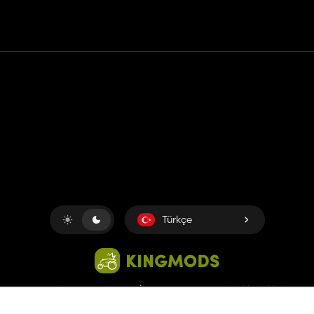
Temas etmek
Yardım
Hizmet Şartları
Gizlilik Politikası
Çerezleri yönet
Türkçe
Copyright © 2018-2026
King UP SAS
. Her hakkı saklıdır.