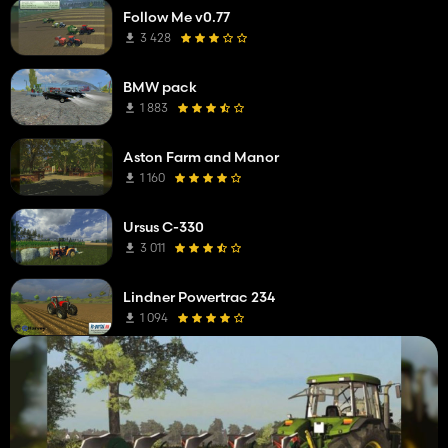
Follow Me v0.77
3 428
BMW pack
1 883
Aston Farm and Manor
1 160
Ursus C-330
3 011
Lindner Powertrac 234
1 094