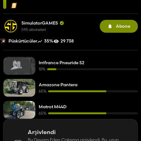
SimulatorGAMES
Abone
595 aboneleri
35%
29 738
Püskürtücüler
Irrifrance Pneuride S2
10%
Amazone Pantera
65%
Matrot M44D
65%
Arşivlendi
Bu Devam Eden Çalışma arşivlendi. Bu, uzun