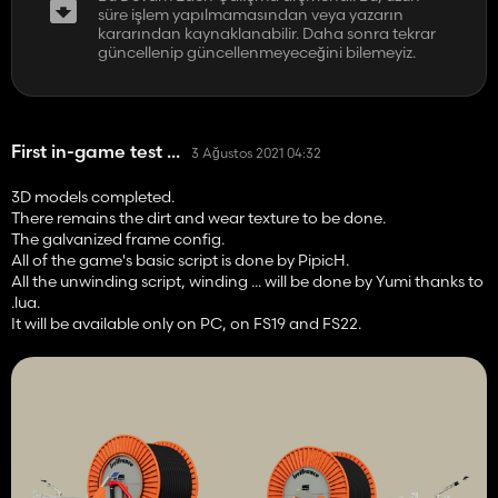
süre işlem yapılmamasından veya yazarın
kararından kaynaklanabilir. Daha sonra tekrar
güncellenip güncellenmeyeceğini bilemeyiz.
First in-game test ...
3 Ağustos 2021 04:32
3D models completed.
There remains the dirt and wear texture to be done.
The galvanized frame config.
All of the game's basic script is done by PipicH.
All the unwinding script, winding ... will be done by Yumi thanks to
.lua.
It will be available only on PC, on FS19 and FS22.