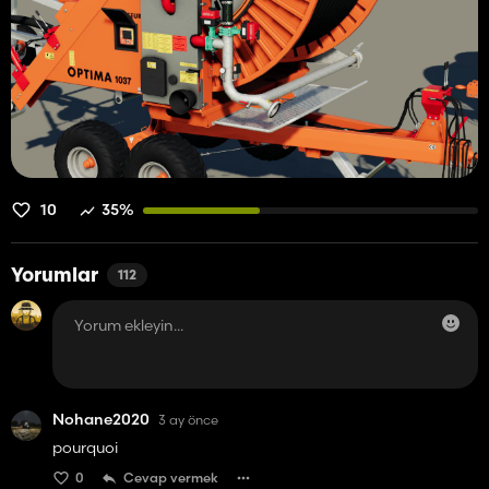
10
35%
Yorumlar
112
Nohane2020
3 ay önce
pourquoi
0
Cevap vermek