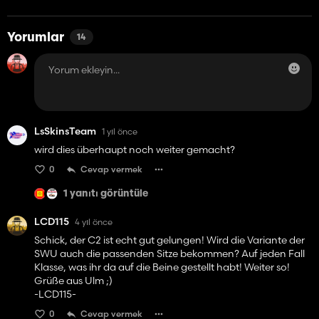
Yorumlar
14
LsSkinsTeam
1 yıl önce
wird dies überhaupt noch weiter gemacht?
0
Cevap vermek
1 yanıtı görüntüle
LCD115
4 yıl önce
Schick, der C2 ist echt gut gelungen! Wird die Variante der
SWU auch die passenden Sitze bekommen? Auf jeden Fall
Klasse, was ihr da auf die Beine gestellt habt! Weiter so!
Grüße aus Ulm ;)
-LCD115-
0
Cevap vermek