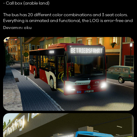
- Call box (arable land)
The bus has 20 different color combinations and 3 seat colors.
Everything is animated and functional, the LOG is error-free and
the bus is easy to control.
Devamını oku
The bus can also be easily lowered to e.g. To let restricted
passengers get on as in real life.
Nevertheless, the bus is not yet final!