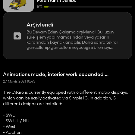
Ford Transit Jumbo
5%
Arşivlendi
Bu Devam Eden Çalışma arşivlendi. Bu, uzun
süre işlem yapılmamasından veya yazarın
kararından kaynaklanabilir. Daha sonra tekrar
güncellenip güncellenmeyeceğini bilemeyiz.
Animations made, interior work expanded ...
27 Mayıs 2021 10:45
The Citaro is currently equipped with 6 different matrix displays,
which can be easily activated via Simple IC. In addition, 5
different designs are installed:
- SWU
- SW UL / NU
- West
- Aachen