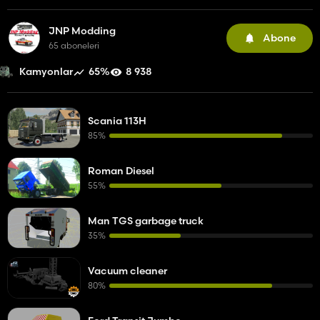
JNP Modding
Abone
65 aboneleri
65%
8 938
Kamyonlar
Scania 113H
85%
Roman Diesel
55%
Man TGS garbage truck
35%
Vacuum cleaner
80%