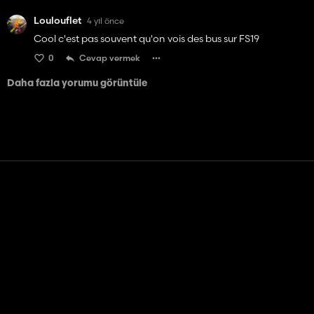
Loulouflet
4 yıl önce
Cool c'est pas souvent qu'on vois des bus sur FS19
0
Cevap vermek
Daha fazla yorumu görüntüle
Temas etmek
Yardım
Hizmet Şartları
Gizlilik Politikası
Çerezleri yönet