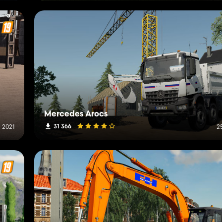
Mercedes Arocs
31 366
 2021
2