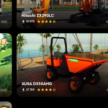
Hitachi ZX290LC
15 973
 2021
1
AUSA D350AHG
27 769
 2020
1