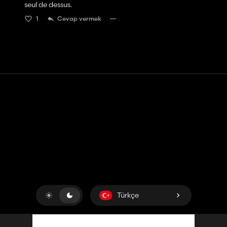
seul de dessus.
1
Cevap vermek
Temas etmek
Yardım
Hizmet Şartları
Gizlilik Politikası
Çerezleri yönet
Türkçe