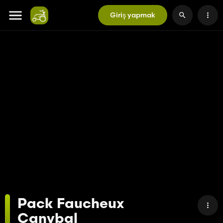
Giriş yapmak
Pack Faucheux
Canybal