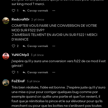
sur king mod ? merci.
1
Cevap vermek
Redcraft0r
2 yıl önce
COMPTER VOUS FAIRE UNE CONVERSION DE VOTRE
MOD SUR FS22 SVP?
J'AIMERAIS TELMENT EN AVOIR UN SUR FS22 ! MERCI
D'AVANCE
2
Cevap vermek
YuNiCMp3
3 yıl önce
j'espère qu'il y aura une conversion vers fs22 de ce mod il est
génial !
1
Cevap vermek
FaZEraF
5 yıl önce
Très bien réalisée, l'idée est bonne. J’espère juste qu'il y'aura
une mise a jour pour corriger quelques bug comme par
exemple quand on quitte une partie et que l'on revient, il
faut que je réinitialise la pince et le sur élévateur pour qu'ils
marchent ou pour que les bottes ne s'enlèvent pas toutes