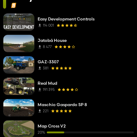
Easy Development Controls
114 001
Jatobá House
8 477
GAZ-3307
381
Real Mud
191 395
Maschio Gaspardo SP 8
221
Map Cross V2
20%