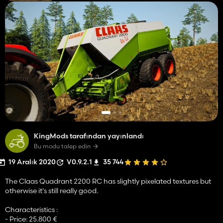
KingMods tarafından yayınlandı
Bu modu talep edin
19 Aralık 2020
V0.9.2.1
35 744
The Claas Quadrant 2200 RC has slightly pixelated textures but
otherwise it's still really good.
Characteristics :
- Price: 25.800 €