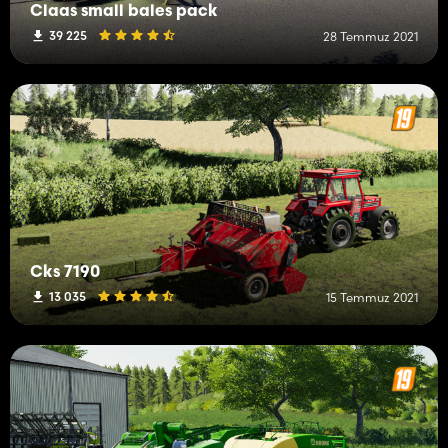
Claas small bales pack
39 225
28 Temmuz 2021
Cks 7190
13 035
15 Temmuz 2021