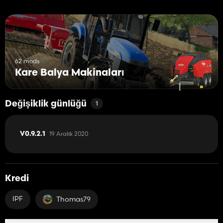
62 mods
Kare Balya Makinaları
Değişiklik günlüğü
1
19 Aralık 2020
V0.9.2.1
Kredi
IPF
Thomas79