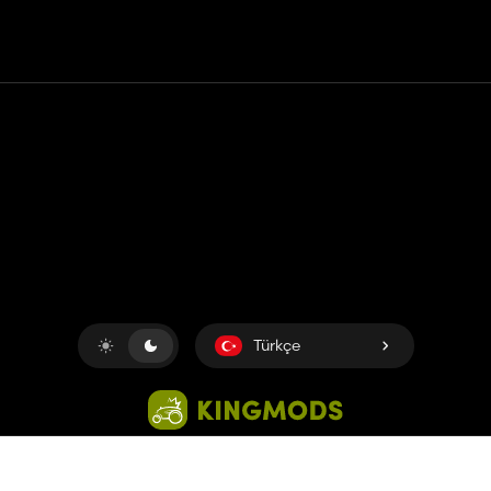
Temas etmek
Yardım
Hizmet Şartları
Gizlilik Politikası
Çerezleri yönet
Türkçe
Copyright © 2018-2026
King UP SAS
. Her hakkı saklıdır.