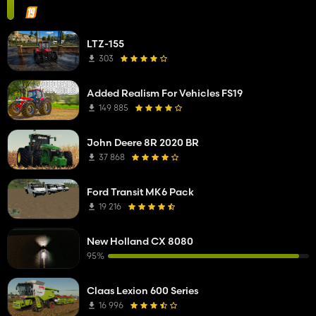
LTZ-155
303
Added Realism For Vehicles FS19
149 885
John Deere 8R 2020 BR
37 868
Ford Transit MK6 Pack
19 216
New Holland CX 8080
95%
Claas Lexion 600 Series
16 996