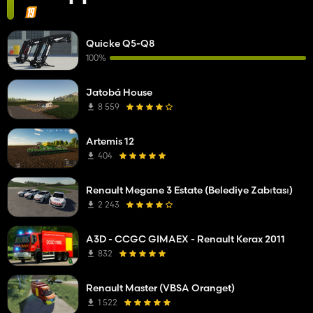
Quicke Q5-Q8
100%
Jatobá House
8 559
Artemis 12
404
Renault Megane 3 Estate (Belediye Zabıtası)
2 243
A3D - CCGC GIMAEX - Renault Kerax 2011
832
Renault Master (VBSA Oranget)
1 522