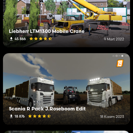
Liebherr LTM1300 Mobile Crane
45 866
9 Mart 2022
Scania R Pack J.Roseboom Edit
18 876
18 Kasım 2023