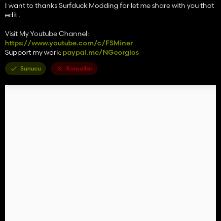
I want to thanks Surfduck Modding for let me share with you that
edit .
Visit My Youtube Channel:
https://www.youtube.com/c/FSMiner
Support my work:
paypal.me/NGeorgios
Sunucu
Konsollar