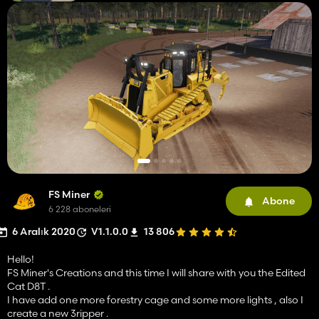
FS Miner
Abone
6 228 aboneleri
6 Aralık 2020
V1.1.0.0
13 806
Hello!
FS Miner's Creations and this time I will share with you the Edited
Cat D8T .
I have add one more forestry cage and some more lights , also I
create a new 3ripper .