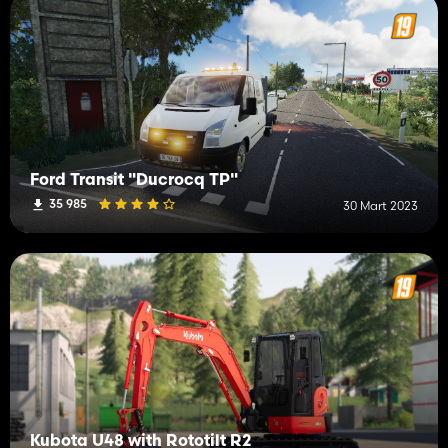
Ford Transit "Ducrocq TP"
35 985
30 Mart 2023
Kubota U48 with Rototilt R2