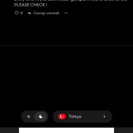
PLEASE CHECK !
0
Cevap vermek
Temas etmek
Yardım
Hizmet Şartları
Gizlilik Politikası
Çerezleri yönet
Türkçe