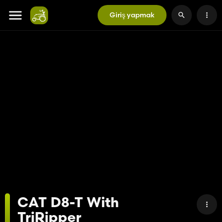
Giriş yapmak
CAT D8-T With
TriRipper