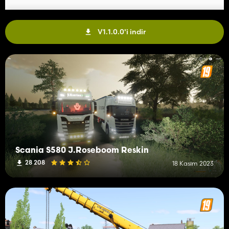
V1.1.0.0'i indir
Scania S580 J.Roseboom Reskin
28 208
18 Kasım 2023