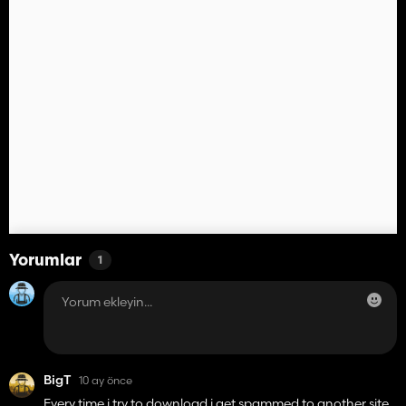
Yorumlar
1
BigT
10 ay önce
Every time i try to download i get spammed to another site