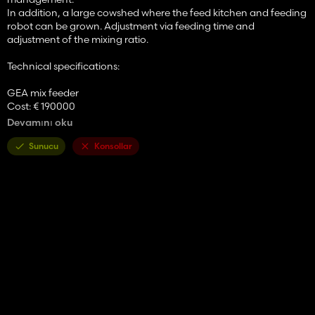
In addition, a large cowshed where the feed kitchen and feeding
robot can be grown. Adjustment via feeding time and
adjustment of the mixing ratio.
Technical specifications:
GEA mix feeder
Cost: € 190000
Bunker Capacity: 120000 L.
Devamını oku
Maintenance costs: 100 € / day
Dimensions: approx. 13m x 21m
Sunucu
Konsollar
Raw materials required: silage / hay / straw
Product: mixed ration
Large cowshed
Cost: 250000
Capacity: 2000 animals
Maintenance costs: 80 € / day
Dimensions: approx 68m x 91m