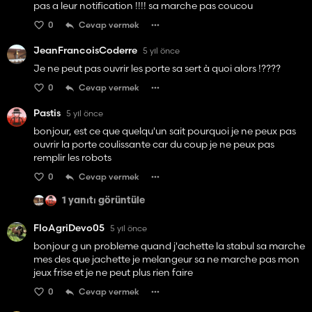
pas a leur notification !!!! sa marche pas coucou
0
Cevap vermek
JeanFrancoisCoderre
5 yıl önce
Je ne peut pas ouvrir les porte sa sert à quoi alors !????
0
Cevap vermek
Pastis
5 yıl önce
bonjour, est ce que quelqu'un sait pourquoi je ne peux pas
ouvrir la porte coulissante car du coup je ne peux pas
remplir les robots
0
Cevap vermek
1 yanıtı görüntüle
FloAgriDevo05
5 yıl önce
bonjour g un probleme quand j'achette la stabul sa marche
mes des que jachette je melangeur sa ne marche pas mon
jeux frise et je ne peut plus rien faire
0
Cevap vermek