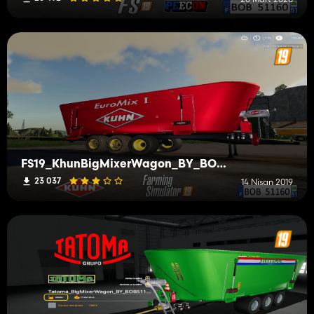
FS19_KhunBigMixerWagon_BY_BOB51160
23 037
14 Nisan 2019