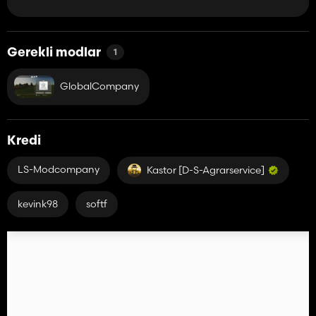
Gerekli modlar
1
GlobalCompany
Kredi
LS-Modcompany
Kastor [D-S-Agrarservice]
kevink98
softf