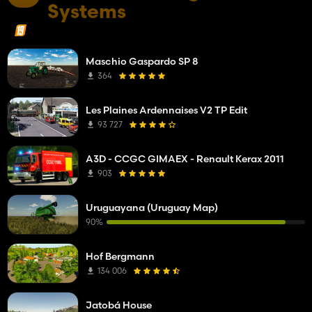
Systems
Maschio Gaspardo SP 8
364
Les Plaines Ardennaises V2 TP Edit
93 727
A3D - CCGC GIMAEX - Renault Kerax 2011
903
Uruguayana (Uruguay Map)
90%
Hof Bergmann
134 006
Jatobá House