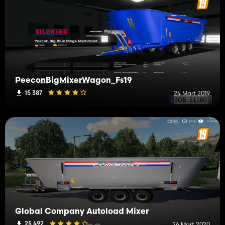
PeeconBigMixerWagon_Fs19
15 387
24 Mart 2019
Global Company Autoload Mixer
25 492
26 Mart 2020