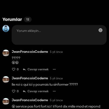
Yorumlar
12
JeanFrancoisCoderre
5 yıl önce
?????
🤬🤬
0
Cevap vermek
JeanFrancoisCoderre
5 yıl önce
lle roi c qui ici y pourrais tu sinformer ?????
0
Cevap vermek
JeanFrancoisCoderre
5 yıl önce
🤬 service pas fort fort ici ! il font dix mille mod et repond