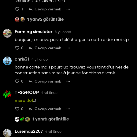
solution ? Je suis en 1.7.1.0
1
Cevap vermek
1 yanıtı görüntüle
Farming simulator
4 yıl önce
bonjour je n'arive pas a télécharger la carte aider moi stp
0
Cevap vermek
chris31
4 yıl önce
bonne carte mais pourquoi trouvez-vous tant d'usines de
construction sans mises à jour de fonctions à venir
0
Cevap vermek
TFSGROUP
4 yıl önce
merci.lol
..!
0
Cevap vermek
1 yanıtı görüntüle
Lusemau2207
4 yıl önce