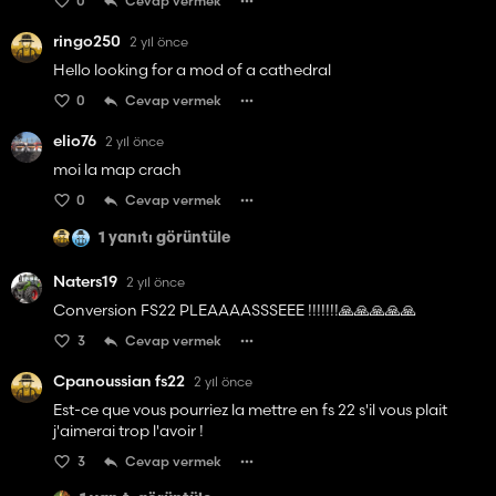
0
Cevap vermek
ringo250
2 yıl önce
Hello looking for a mod of a cathedral
0
Cevap vermek
elio76
2 yıl önce
moi la map crach
0
Cevap vermek
1 yanıtı görüntüle
Naters19
2 yıl önce
Conversion FS22 PLEAAAASSSEEE !!!!!!!🙏🙏🙏🙏🙏
3
Cevap vermek
Cpanoussian fs22
2 yıl önce
Est-ce que vous pourriez la mettre en fs 22 s'il vous plait
j'aimerai trop l'avoir !
3
Cevap vermek