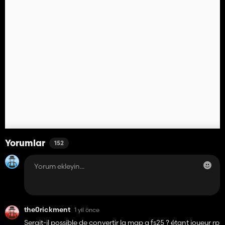
Yorumlar
152
the0rickment
1 yıl önce
Serait-il possible de convertir la map a fs25 ? étant joueur rp