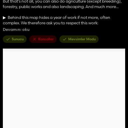
But that's not all, you can also do agriculture (except breeding),
forestry, public works and also landscaping. And much more...
▶ ️ Behind this map hides a year of work if not more, often
complex. We therefore ask you to respect this work:
Devamını oku
⛔️ Modification, conversion, reupload prohibited (forbidden)
Sunucu
Konsollar
Mevsimler Modu
INFO: Map compatible with TP fruit and Season mod
WARNING: The map is heavy, it is possible that weak
configurations cannot make the map run or that they
experience difficulties in doing so, often manifesting themselves
by more or less frequent bugs.