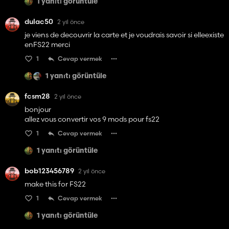
1 yanıtı görüntüle
dulac50
2 yıl önce
je viens de decouvrir la carte et je voudrais savoir si elleexiste
enFS22 merci
1
Cevap vermek
1 yanıtı görüntüle
fcsm28
2 yıl önce
bonjour
allez vous convertir vos 9 mods pour fs22
1
Cevap vermek
1 yanıtı görüntüle
bob123456789
2 yıl önce
make this for FS22
1
Cevap vermek
1 yanıtı görüntüle