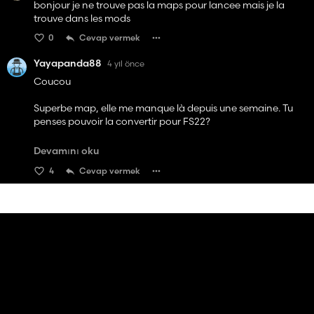
bonjour je ne trouve pas la maps pour lancee mais je la
trouve dans les mods
0
Cevap vermek
Yayapanda88
4 yıl önce
Coucou
Superbe map, elle me manque là depuis une semaine. Tu
penses pouvoir la convertir pour FS22?
Ça serait génial :)
Devamını oku
4
Cevap vermek
Bon courage en tout cas si tu te lances dans la conversion...
1 yanıtı görüntüle
Dima Team Modding
4 yıl önce
Bonjour très belle Map, continue comme ça, mais j'ai une
question.. pour quoi il nous faut un pc puissant, et de joué
avec les graphiques élève ?
0
Cevap vermek
the modders
4 yıl önce