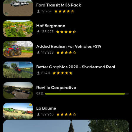
Ford Transit MK6 Pack
19 264
Hof Bergmann
133 927
Added Realism For Vehicles FS19
149 938
Better Graphics 2020 - Shadermod Real
81 411
Roville Cooperative
95%
La Baume
159 935