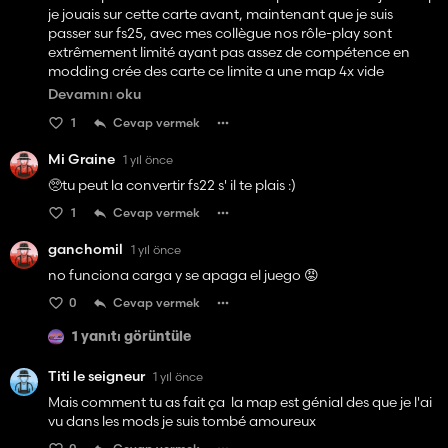
je jouais sur cette carte avant, maintenant que je suis
passer sur fs25, avec mes collègue nos rôle-play sont
extrêmement limité ayant pas assez de compétence en
modding crée des carte ce limite a une map 4x vide
quelque mode pas si fou et l'outils personalisation de base
Devamını oku
du jeux, j'ai beau essayer d'apprendre a me servir de giant
1
Cevap vermek
editor je n'y comprend rien meme si expliqué par des tuto
sur le web sa en a l'air facile ce n'est pas si facile que sa
Mi Graine
1 yıl önce
finalement,
🥺tu peut la convertir fs22 s' il te plais :)
1
Cevap vermek
ganchomil
1 yıl önce
no funciona carga y se apaga el juego 😡
0
Cevap vermek
1 yanıtı görüntüle
Titi le seigneur
1 yıl önce
Mais comment tu as fait ça la map est génial des que je l'ai
vu dans les mods je suis tombé amoureux