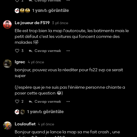
2
Cevap vermek
1 yanıtı görüntüle
Le joueur de FS19
3 yıl önce
Elle est trop bien la map l'autoroute, les batiments mais le
petit défaut c'est les voitures qui foncent comme des
malades !🤣
3
Cevap vermek
Igrec
4 yıl önce
bonjour, pouvez vous la réediter pour fs22 svp ce serait
super
(j'espère que je ne suis pas l'énième personne chiante a
poser cette question 😂)
2
Cevap vermek
1 yanıtı görüntüle
Loulouflet
4 yıl önce
Bonjour quand je lance la map sa me fait crash , une