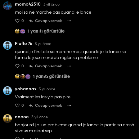
momo42510
3 yıl önce
moi sa ne marche pas quand le lance
0
Cevap vermek
1 yanıtı görüntüle
Floflo 76
3 yıl önce
quand je l'instale sa marche mais quande je la lance sa
ferme le jeux merci de régler se probleme
0
Cevap vermek
1 yanıtı görüntüle
yohannax
3 yıl önce
Vraiment les ias y'a pas pire
0
Cevap vermek
cococ
3 yıl önce
bonjourd j ai un probleme quand je lance la partie sa crash
si vous m aidai svp