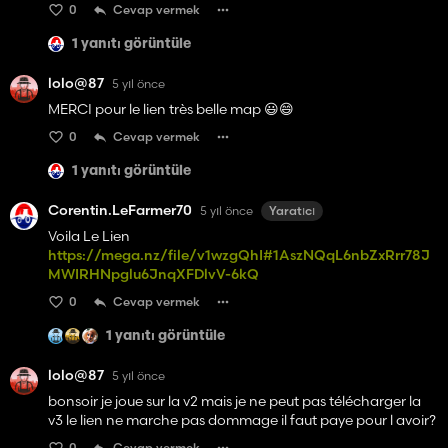
0
Cevap vermek
1 yanıtı görüntüle
lolo@87
5 yıl önce
MERCI pour le lien très belle map 😃😄
0
Cevap vermek
1 yanıtı görüntüle
Corentin.LeFarmer70
5 yıl önce
Yaratıcı
Voila Le Lien
https://mega.nz/file/v1wzgQhI#1AszNQqL6nbZxRrr78J
MWIRHNpglu6JnqXFDlvV-6kQ
0
Cevap vermek
1 yanıtı görüntüle
lolo@87
5 yıl önce
bonsoir je joue sur la v2 mais je ne peut pas télécharger la
v3 le lien ne marche pas dommage il faut paye pour l avoir?
0
Cevap vermek