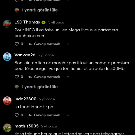
1 yanıtı görüntüle
LSD Thomas
5 yıl önce
Pour INFO il va faire un lien Mega il vous le partagera
prochainement
0
Cevap vermek
Vanvan26
5 yıl önce
Bonsoir ton lien ne marche pas il faut un compte premium
pour télécharger vu que ton fichier et au delà de 500Mb
0
Cevap vermek
1 yanıtı görüntüle
ludo22800
5 yıl önce
sa fonctionne tjr pa
0
Cevap vermek
mathis3005
5 yıl önce
slt sa fait une heure que j'attend sa veut pas telecharger