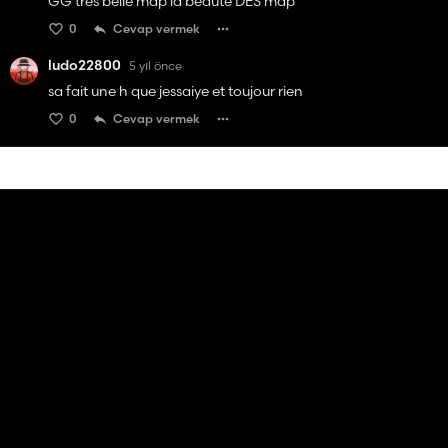
GG très belle map la beauté DES map
0
Cevap vermek
ludo22800
5 yıl önce
sa fait une h que jessaiye et toujour rien
0
Cevap vermek
Benji.PIX
5 yıl önce
Vraiment pas bien le lien fait un sharemods.
0
Cevap vermek
1 yanıtı görüntüle
ludo22800
5 yıl önce
comment on fait pour la telecharger
0
Cevap vermek
The Farmer22ih
5 yıl önce
Salut le lien un peu car la map fait 1007 MB et le site peut
installer que des modes en 500mb
0
Cevap vermek