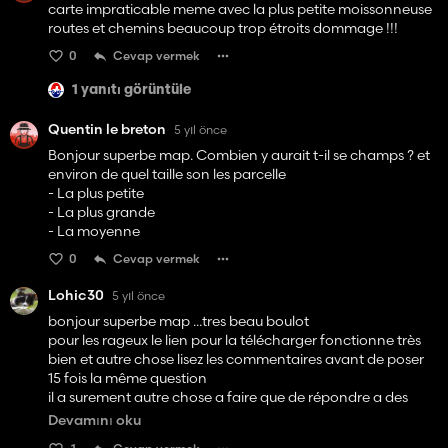
carte impraticable meme avec la plus petite moissonneuse
routes et chemins beaucoup trop étroits dommage !!!
0
Cevap vermek
1 yanıtı görüntüle
Quentin le breton
5 yıl önce
Bonjour superbe map. Combien y aurait t-il se champs ? et
environ de quel taille son les parcelle
- La plus petite
- La plus grande
- La moyenne
0
Cevap vermek
Lohic30
5 yıl önce
bonjour superbe map ...tres beau boulot
pour les rageux le lien pour la télécharger fonctionne très
bien et autre chose lisez les commentaires avant de poser
15 fois la même question
il a surement autre chose a faire que de répondre a des
assistes
Devamını oku
ha sa fait de bien ....