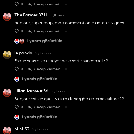
0
Cevap vermek
The Farmer BZH
5 yıl önce
bonjour, super map, mais comment on plante les vignes
0
Cevap vermek
1 yanıtı görüntüle
le panda
5 yıl önce
Esque vous aller essayer de la sortir sur console ?
0
Cevap vermek
1 yanıtı görüntüle
Lilian farmeur 36
5 yıl önce
Bonjour est-ce que il y aura du sorgho comme culture ??.
0
Cevap vermek
1 yanıtı görüntüle
MIMI53
5 yıl önce