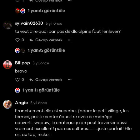
1
Cevap vermek
1 yanıtı görüntüle
sylvain02630
5 yıl önce
tu veut dire quoi par pas de dlc alpine faut l'enlever?
0
Cevap vermek
1 yanıtı görüntüle
Bilipop
5 yıl önce
bravo
0
Cevap vermek
1 yanıtı görüntüle
Angie
5 yıl önce
Franchement elle est superbe, j'adore le petit village, les
fermes, puis le centre équestre avec ce manège
couvert....waouw, le chateau qu'on peut traverser aussi
vraiment excellent! puis ces cultures...........juste parfait! Elle
est au top, nickel!