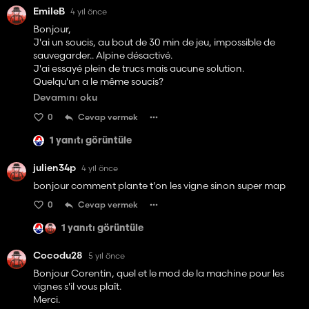
EmileB
4 yıl önce
Bonjour,
J'ai un soucis, au bout de 30 min de jeu, impossible de
sauvegarder.. Alpine désactivé.
J'ai essayé plein de trucs mais aucune solution.
Quelqu'un a le même soucis?
Map superbe au passage, beau travail, dégouté de pas
Devamını oku
pouvoir y jouer..
0
Cevap vermek
1 yanıtı görüntüle
julien34p
4 yıl önce
bonjour comment plante t'on les vigne sinon super map
0
Cevap vermek
1 yanıtı görüntüle
Cocodu28
5 yıl önce
Bonjour Corentin, quel et le mod de la machine pour les
vignes s'il vous plaît.
Merci.