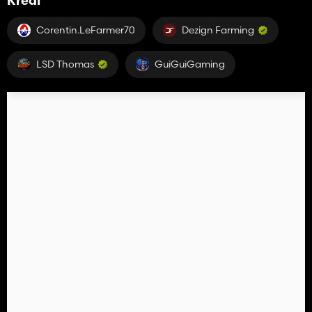
Kredi
Corentin.LeFarmer70
Dezign Farming
LSD Thomas
GuiGuiGaming