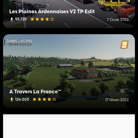
Les Plaines Ardennaises V2 TP Edit
93 720
7 Ocak 2022
À Travers La France™
124 003
17 Nisan 2022