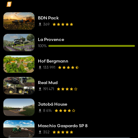
BDN Pack
369
La Provence
100%
Hof Bergmann
133 991
Real Mud
191 471
Jatobá House
8 614
Maschio Gaspardo SP 8
352