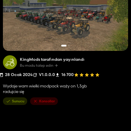
KingMods tarafından yayınlandı
Bu modu talep edin
28 Ocak 2024
V1.0.0.0
16 700
Wydaje wam wielki modpack waży on 1,3gb
radujcie się
Sunucu
Konsollar