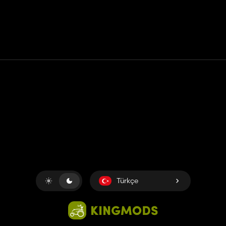
Temas etmek
Yardım
Hizmet Şartları
Gizlilik Politikası
Çerezleri yönet
Türkçe