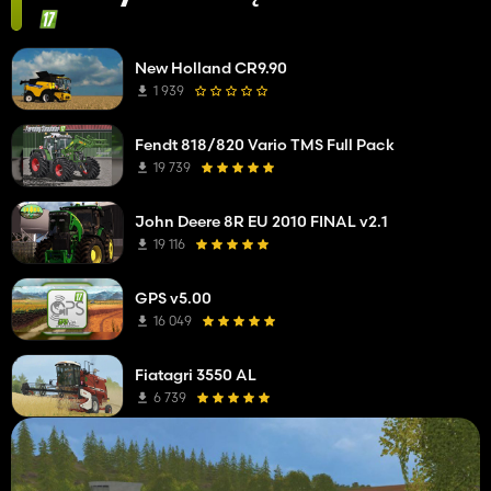
New Holland CR9.90
1 939
Fendt 818/820 Vario TMS Full Pack
19 739
John Deere 8R EU 2010 FINAL v2.1
19 116
GPS v5.00
16 049
Fiatagri 3550 AL
6 739