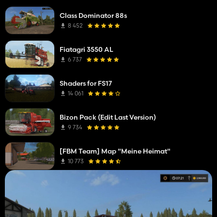
Class Dominator 88s
8 452
Fiatagri 3550 AL
6 737
Shaders for FS17
14 061
Bizon Pack (Edit Last Version)
9 734
[FBM Team] Map "Meine Heimat"
10 773