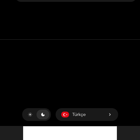
Temas etmek
Yardım
Hizmet Şartları
Gizlilik Politikası
Çerezleri yönet
Türkçe