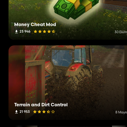
Money Cheat Mod
23 946
30 Ekim
Terrain and Dirt Control
21 953
8 Mayıs