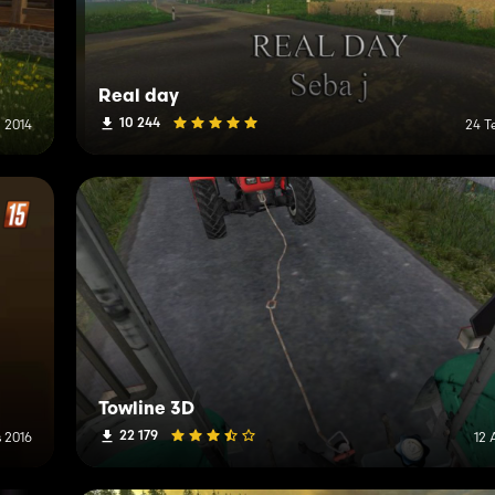
Real day
10 244
 2014
24 
Towline 3D
22 179
 2016
12 