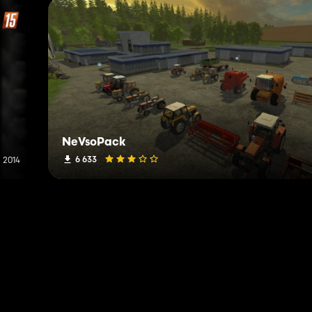
NeVsoPack
6 633
 2014