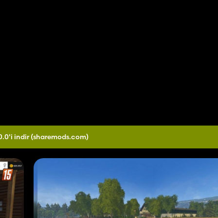
.0'i indir
(sharemods.com)