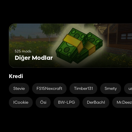
525 mods
Diğer Modlar
Kredi
Stevie
FS15Nexcraft
Timber131
Smety
u
ICookie
Ösi
BW-LPG
DerBachl
Mr.Deez