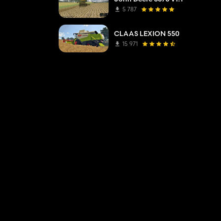
5 787
CLAAS LEXION 550
15 971