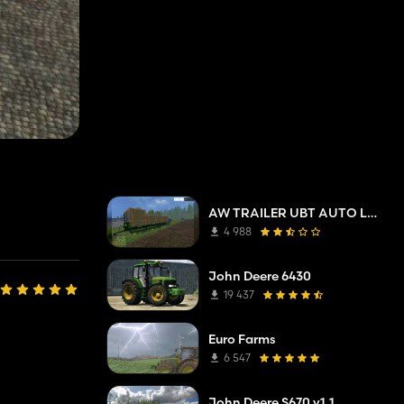
AW TRAILER UBT AUTO LOADING
4 988
John Deere 6430
19 437
Euro Farms
6 547
John Deere S670 v1.1