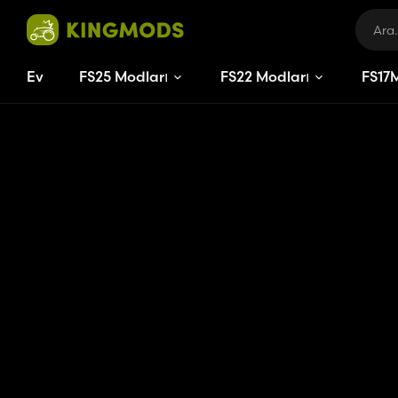
Ev
FS25 Modları
FS22 Modları
FS
17