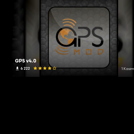
GPS v4.0
6 222
1 Kasım