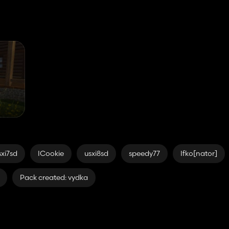
sxi7sd
ICookie
usxi8sd
speedy77
Ifko[nator]
Pack created: vydka