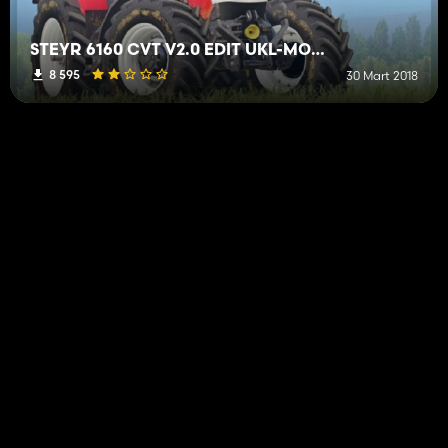
STEYR 6160 CVT V2.0 EDIT UKL-MODDING
8 595
30 Mart 2018