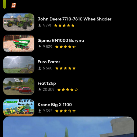
John Deere 7710-7810 WheelShader
4 791
Sipma RN1000 Boryna
9 839
Euro Farms
6 560
Fiat 126p
20 309
Krone Big X 1100
9 392