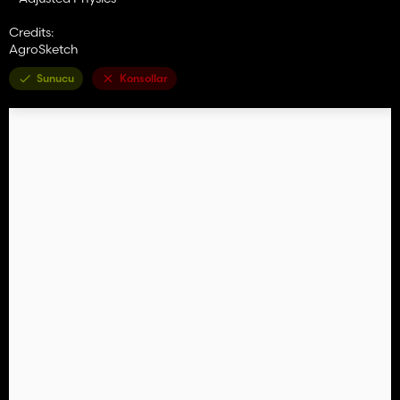
Credits:
AgroSketch
Sunucu
Konsollar