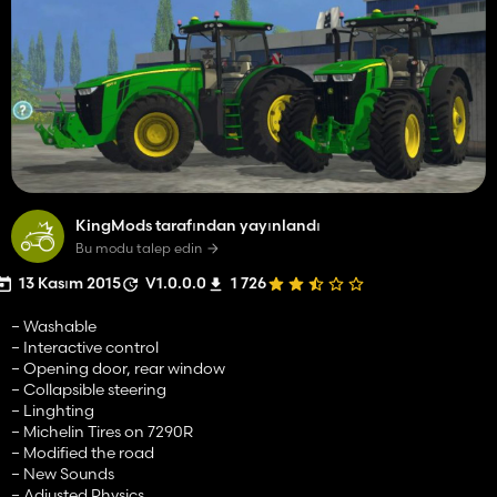
KingMods tarafından yayınlandı
Bu modu talep edin
13 Kasım 2015
V1.0.0.0
1 726
– Washable
– Interactive control
– Opening door, rear window
– Collapsible steering
– Linghting
– Michelin Tires on 7290R
– Modified the road
– New Sounds
– Adjusted Physics