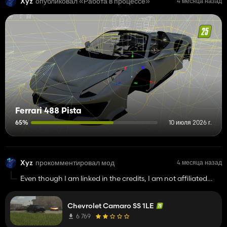
Xyz
опубликовал «Работа в процессе»
4 месяца назад
Ferrari 488 Pista
65%
10 июля 2026 г.
Xyz
прокомментировал мод
4 месяца назад
Even though I am linked in the credits, I am not affiliated
with this mod at all.
Chevrolet Camaro SS 1LE
6 769