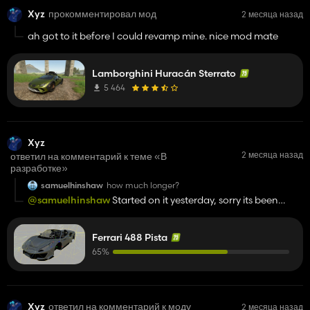
Xyz
прокомментировал мод
2 месяца назад
ah got to it before I could revamp mine. nice mod mate
Lamborghini Huracán Sterrato
5 464
Xyz
2 месяца назад
ответил на комментарий к теме «В
разработке»
samuelhinshaw
how much longer?
@samuelhinshaw
Started on it yesterday, sorry its been
taking a while ive been busy with exams
Ferrari 488 Pista
65%
Xyz
ответил на комментарий к моду
2 месяца назад