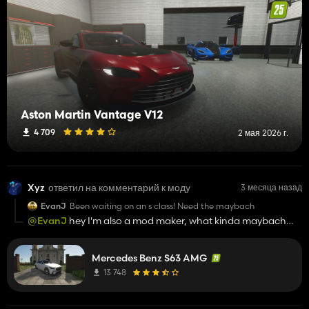
Aston Martin Vantage V12
4 709
2 мая 2026 г.
Xyz
ответил на комментарий к моду
3 месяца назад
EvanJ
Been waiting on an s class! Need the maybach
@EvanJ
hey I'm also a mod maker, what kinda maybach
would you like ingame. Might make it
Mercedes Benz S63 AMG
13 748