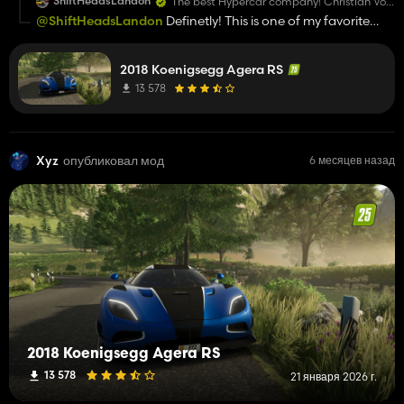
ShiftHeadsLandon
The best Hypercar company! Christian Von
Koenigsegg and his team are incredible,
@ShiftHeadsLandon
Definetly! This is one of my favorite
and very nice people!
hypercars. Hope you enjoy the mod!
2018 Koenigsegg Agera RS
13 578
Xyz
опубликовал мод
6 месяцев назад
2018 Koenigsegg Agera RS
13 578
21 января 2026 г.