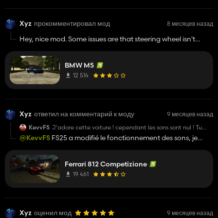
Xyz
прокомментировал мод
8 месяцев назад
Hey, nice mod. Some issues are that steering wheel isn't
working properly and the camera is kind of low. Apart from
that awesome work bro!
BMW M5
12 514
Xyz
ответил на комментарий к моду
9 месяцев назад
KevvFS
J'adore cette voiture ! cependant les sons sont nul ! Tu
devrais utiliser les sons de la Ferrari F12 et le mod sera
@KevvFS
FS25 a modifié le fonctionnement des sons, je
parfait !
cherche donc encore comment améliorer leur qualité
sonore. Pardon
Ferrari 812 Competizione
19 461
Xyz
оценил мод
9 месяцев назад