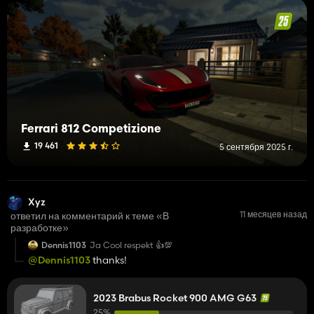
Ferrari 812 Competizione
19 461
5 сентября 2025 г.
Xyz
11 месяцев назад
ответил на комментарий к теме «В
разработке»
Dennis1103
Ja Cool respekt 👍️💯
@Dennis1103
thanks!
2023 Brabus Rocket 900 AMG G63
25%