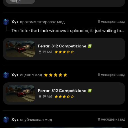
Xyz
прокомментировал мод
11 месяцев назад
The fix for the black windows is uploaded, its just waiting for
approval by the moderators!
Ferrari 812 Competizione
19 461
Xyz
оценил мод
11 месяцев назад
Ferrari 812 Competizione
19 461
Xyz
опубликовал мод
11 месяцев назад