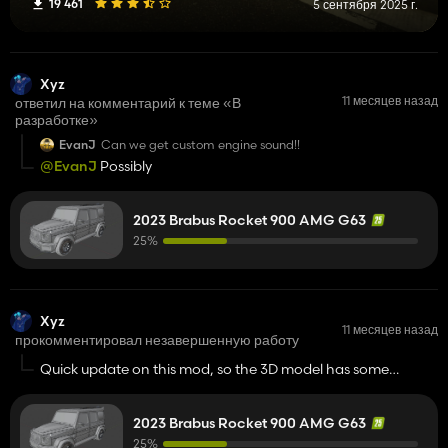
19 461
5 сентября 2025 г.
Xyz
11 месяцев назад
ответил на комментарий к теме «В
разработке»
EvanJ
Can we get custom engine sound!!
@EvanJ
Possibly
2023 Brabus Rocket 900 AMG G63
25%
Xyz
11 месяцев назад
прокомментировал незавершенную работу
Quick update on this mod, so the 3D model has some
messed up textures which doesnt allow me to import to
Giants Editor. For now this mod isn't my priority but I will
2023 Brabus Rocket 900 AMG G63
release it eventually.
25%