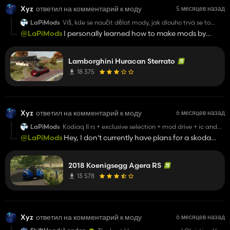
Xyz
ответил на комментарий к моду
5 месяцев назад
LaPiMods
Víš, kde se naučit dělat mody, jak dlouho trvá se to
naučit a jak dlouho přibližně trvají mody?
@LaPiMods
I personally learned how to make mods by
looking at other mods I have and see how they did it. I
usually take my sweet time making mods since I
Lamborghini Huracan Sterrato
procrastinate a lot and also have school, but if I fully focus
on it I can get a mod done in 4-5 days.
18 375
Xyz
ответил на комментарий к моду
6 месяцев назад
LaPiMods
Kodiaq II rs + exclusive selection + mod drive + ic and
configuration : sunroof,motor,wheels 20´aero and more
@LaPiMods
Hey, I don't currently have plans for a skoda
please realistic mod🙏🙏🙏🙏🙏🙏
kodiaq, and about my mods having IC and stuff thats
currently a work in progress because I currently don't know
2018 Koenigsegg Agera RS
how to add IC.
13 578
Xyz
ответил на комментарий к моду
6 месяцев назад