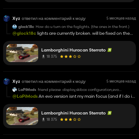
Xyz
ответил на комментарий к моду
5 месяцев назад
glock18c
How do u turn on the foglights. (the ones in the front.)
@glock18c
lights are currently broken. will be fixed on the
new update
Lamborghini Huracan Sterrato
18 375
Xyz
ответил на комментарий к моду
5 месяцев назад
LaPiMods
friend please :display,skibox configuration,evo
configuration please friend
@LaPiMods
An evo version isnt my main focus (and if I do it
will be a different mod, but will definetly add a skibox and
screen whenever I revamp the mod
Lamborghini Huracan Sterrato
18 375