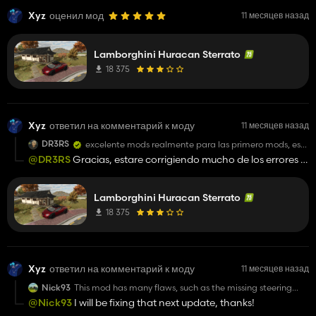
Xyz
оценил мод
11 месяцев назад
Lamborghini Huracan Sterrato
18 375
Xyz
ответил на комментарий к моду
11 месяцев назад
DR3RS
excelente mods realmente para las primero mods, es
realmente bueno, hay cosas que corregir, pero es
@DR3RS
Gracias, estare corrigiendo mucho de los errores la
realmente bueno. y lo digo como tengo experiencia en
proxima actualizacion
modding, así que no escuchen el odioso comentario de
abajo, está celoso
Lamborghini Huracan Sterrato
18 375
Xyz
ответил на комментарий к моду
11 месяцев назад
Nick93
This mod has many flaws, such as the missing steering
wheel animation, the front lights that don't turn on and
@Nick93
I will be fixing that next update, thanks!
the rear lights that are completely missing, the interior