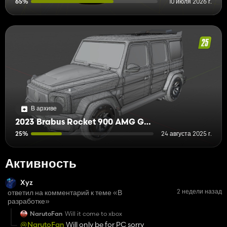
65%
10 июля 2026 г.
В архиве
2023 Brabus Rocket 900 AMG G63
25%
24 августа 2025 г.
Активность
Xyz
2 недели назад
ответил на комментарий к теме «В
разработке»
NarutoFan
Will it come to xbox
@NarutoFan
Will only be for PC sorry