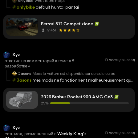
onlybike
what is the map?
@onlybike
default huntai pantai
Ferrari 812 Competizione
19 461
Xyz
10 месяцев назад
ответил на комментарий к теме «В
разработке»
Jasons
Mods la voiture est disponible sur console ou pc
@Jasons
mes mods ne fonctionnent malheureusement que
sur PC
2023 Brabus Rocket 900 AMG G63
25%
Xyz
10 месяцев назад
есть мод, размещенный в
Weekly King's