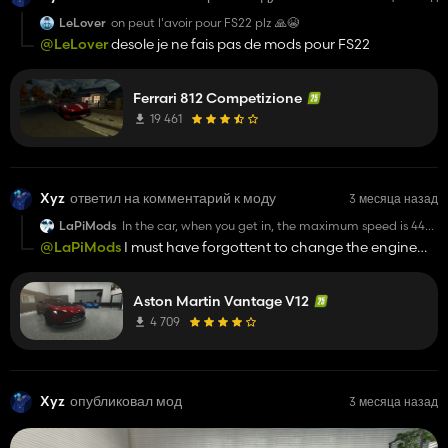
LeLover
on peut l'avoir pour FS22 plz 🙏😭
@LeLover
desole je ne fais pas de mods pour FS22
Ferrari 812 Competizione
19 461
Xyz
ответил на комментарий к моду
3 месяца назад
LaPiMods
In the car, when you get in, the maximum speed is 447
and everywhere it is stated as 322
@LaPiMods
I must have forgottent to change the engine
config, ill update the mod this afternoon
Aston Martin Vantage V12
4 709
Xyz
опубликовал мод
3 месяца назад