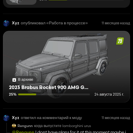
Xyz
опубликовал «Работа в процессе»
11 месяцев назад
В архиве
2023 Brabus Rocket 900 AMG G63
25%
24 августа 2025 г.
Xyz
ответил на комментарий к моду
11 месяцев назад
Rengunn
когда выпустите lamborghini urus
@Rengunn
I dont have plans for it at this moment maybe in