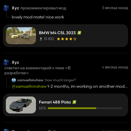
Xyz
прокомментировал мод
3 месяца назад
lovely mod mate! nice work
BMW M4 CSL 2023
13 832
Xyz
4 месяца назад
ответил на комментарий к теме «В
разработке»
samuelhinshaw
how much longer?
@samuelhinshaw
1-2 months, im working on another mod
coming out soon. After that I will work on this
Ferrari 488 Pista
65%