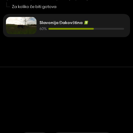
Za koliko če biti gotova
Slavonija Đakovština
60%
Контакт
Помощь
условия обслуживания
Политика конфиденциальности
Управление файлами cookie