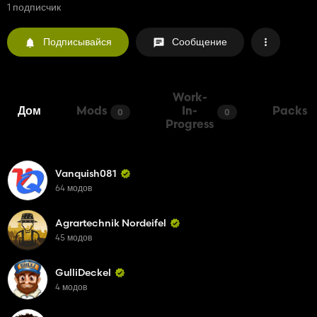
1 подписчик
Подписывайся
Сообщение
Work-
Дом
Mods
In-
Packs
0
0
Progress
Vanquish081
64 модов
Agrartechnik Nordeifel
45 модов
GulliDeckel
4 модов