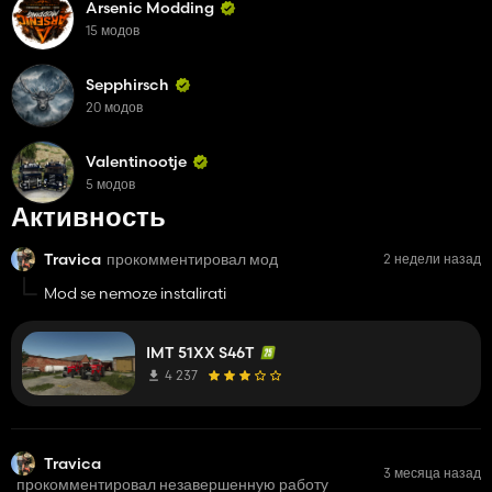
Arsenic Modding
15 модов
Sepphirsch
20 модов
Valentinootje
5 модов
Активность
Travica
прокомментировал мод
2 недели назад
Mod se nemoze instalirati
IMT 51XX S46T
4 237
Travica
3 месяца назад
прокомментировал незавершенную работу