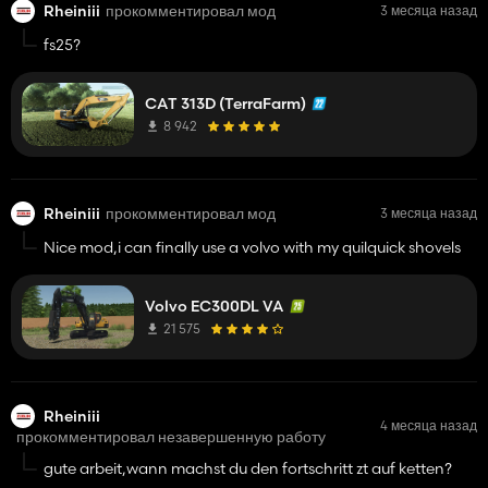
Rheiniii
прокомментировал мод
3 месяца назад
fs25?
CAT 313D (TerraFarm)
8 942
Rheiniii
прокомментировал мод
3 месяца назад
Nice mod,i can finally use a volvo with my quilquick shovels
Volvo EC300DL VA
21 575
Rheiniii
4 месяца назад
прокомментировал незавершенную работу
gute arbeit,wann machst du den fortschritt zt auf ketten?