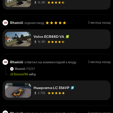
14 181
Rheiniii
оценил мод
3 месяца назад
Volvo ECR88D VA
14 181
Rheiniii
ответил на комментарий к моду
3 месяца назад
Rheiniii
FS25?
@Simmi96
why
Husqvarna LC 356VP
2 705