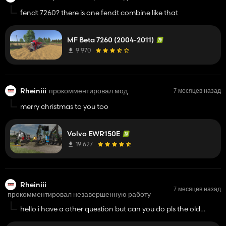
fendt 7260? there is one fendt combine like that
MF Beta 7260 (2004-2011)
9 970
Rheiniii
прокомментировал мод
7 месяцев назад
merry christmas to you too
Volvo EWR150E
19 627
Rheiniii
7 месяцев назад
прокомментировал незавершенную работу
hello i have a other question but can you do pls the old
weidemann 4270 from fs13