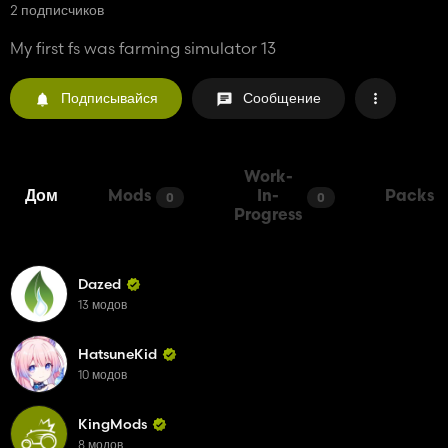
2 подписчиков
My first fs was farming simulator 13
Подписывайся
Сообщение
Work-
Дом
Mods
In-
Packs
0
0
Progress
Dazed
13 модов
HatsuneKid
10 модов
KingMods
8 модов