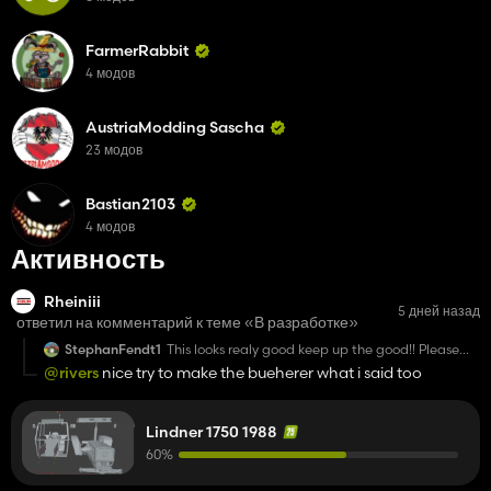
FarmerRabbit
4 модов
AustriaModding Sascha
23 модов
Bastian2103
4 модов
Активность
Rheiniii
5 дней назад
ответил на комментарий к теме «В разработке»
StephanFendt1
This looks realy good keep up the good!! Please
more Lindner and Steyr mods if you have Time!!!!
@rivers
nice try to make the bueherer what i said too
😃🤩🤩
Lindner 1750 1988
60%