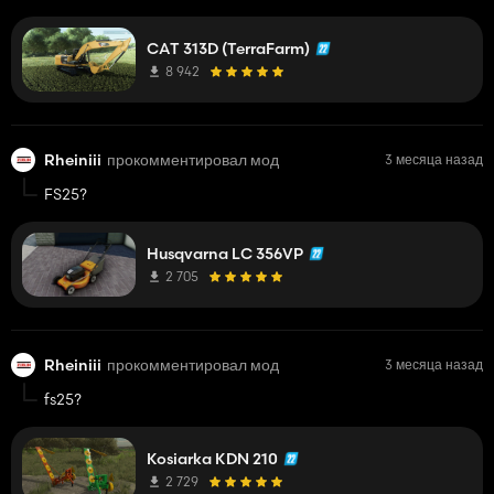
CAT 313D (TerraFarm)
8 942
Rheiniii
прокомментировал мод
3 месяца назад
FS25?
Husqvarna LC 356VP
2 705
Rheiniii
прокомментировал мод
3 месяца назад
fs25?
Kosiarka KDN 210
2 729