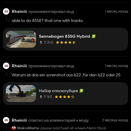
Rheiniii
прокомментировал мод
1 месяц назад
able to do 835E? that one with tracks
Sennebogen 835G Hybrid
11 345
Rheiniii
прокомментировал мод
1 месяц назад
Warum ist das ein screnshot aus ls22 ,für den ls22 oder 25
Набор плоскогубцев
9 163
Rheiniii
ответил на комментарий к моду
2 месяца назад
MokraMarta
please add fixed all wheels Menzi Muck