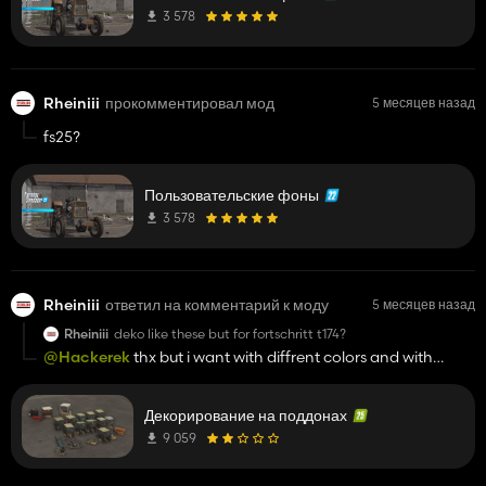
3 578
Rheiniii
прокомментировал мод
5 месяцев назад
fs25?
Пользовательские фоны
3 578
Rheiniii
ответил на комментарий к моду
5 месяцев назад
Rheiniii
deko like these but for fortschritt t174?
@Hackerek
thx but i want with diffrent colors and with
engine and shovel
Декорирование на поддонах
9 059