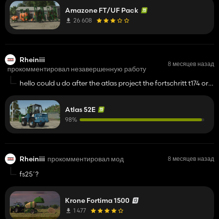
allez dire je l'ai indiqué dans les crédits mais qui perçois la
shark09 so mlody getted a permission for that link
monétisation du lien ???. S'approprier le travail des autres
Amazone FT/UF Pack
lamentables.
26 608
Rheiniii
8 месяцев назад
прокомментировал незавершенную работу
hello could u do after the atlas project the fortschritt t174 or
fortschritt t185 thx
Atlas 52E
98%
Rheiniii
прокомментировал мод
8 месяцев назад
fs25´?
Krone Fortima 1500
1 477