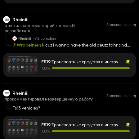
Rheiniii
8 месяцев назад
ответил на комментарий к теме «В
разработке»
Rheiniii
Fs13 vehicles?
@Wrobelmen
k cuz i wanna have the old deutz fahr and
fahr stuff and fendt and more vehicles from fs13
FS19 Транспортные средства и инструменты (L-R)
100%
Rheiniii
8 месяцев назад
прокомментировал незавершенную работу
Fs13 vehicles?
FS19 Транспортные средства и инструменты (L-R)
100%