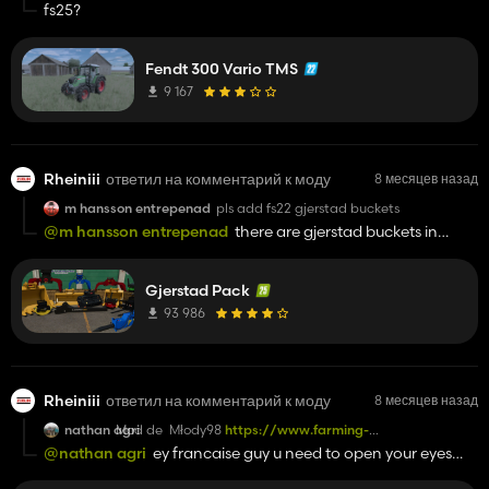
fs25?
Fendt 300 Vario TMS
9 167
Rheiniii
ответил на комментарий к моду
8 месяцев назад
m hansson entrepenad
pls add fs22 gjerstad buckets
@m hansson entrepenad
there are gjerstad buckets in
offical modhub
Gjerstad Pack
93 986
Rheiniii
ответил на комментарий к моду
8 месяцев назад
nathan agri
Mod de Młody98
https://www.farming-
simulator.com/mod.php?mod_id=291051&title=fs2022
.
@nathan agri
ey francaise guy u need to open your eyes
J'espere que vous lui avez demandée l'autorisation de le
and u need to read cuz look there is already mlody98 and
convertir et le publier sur ce genre de site. Ah non vous