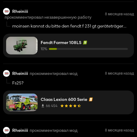
Rheiniii
8 месяцев назад
прокомментировал незавершенную работу
moinsen kannst du bitte den fendt f 231 gt geräteträger
machen nach diesen fendt weil es gibt schon paar aber mir
fehlen so für karotten und so anbaugeräte für geräteträger
Fendt Farmer 108LS
10%
Rheiniii
прокомментировал мод
8 месяцев назад
Fs25?
Claas Lexion 600 Serie
66 454
Rheiniii
прокомментировал мод
8 месяцев назад