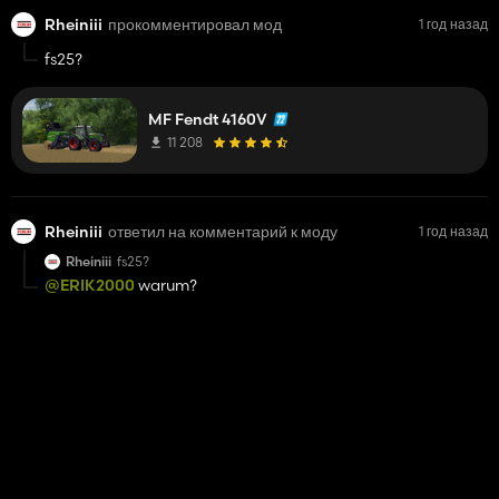
Rheiniii
прокомментировал мод
1 год назад
fs25?
MF Fendt 4160V
11 208
Rheiniii
ответил на комментарий к моду
1 год назад
Rheiniii
fs25?
@ERIK2000
warum?
Liebherr A918 Litronic
25 766
Rheiniii
ответил на комментарий к моду
1 год назад
Felskauer
gibt es den Fortschritt ZT irgendwo?