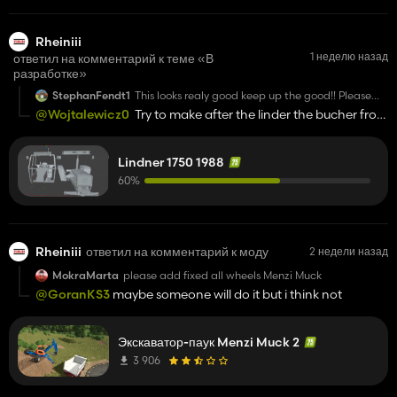
Rheiniii
1 неделю назад
ответил на комментарий к теме «В
разработке»
StephanFendt1
This looks realy good keep up the good!! Please
more Lindner and Steyr mods if you have Time!!!!
@Wojtalewicz0
Try to make after the linder the bucher from
😃🤩🤩
fs13 with cabine,there is one for fs19 made with cabie and
real sound from fs13 orgnial one
Lindner 1750 1988
60%
Rheiniii
ответил на комментарий к моду
2 недели назад
MokraMarta
please add fixed all wheels Menzi Muck
@GoranKS3
maybe someone will do it but i think not
Экскаватор-паук Menzi Muck 2
3 906