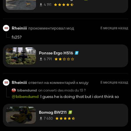
4 191
Rheiniii
прокомментировал мод
8 месяцев назад
fs25?
Ponsse Ergo HS16
6 791
Rheiniii
ответил на комментарий к моду
8 месяцев назад
bibendumd
on converti des mods du 13 ?
@bibendumd
I guess he is doing that but i dont think so
Bomag BW211
7 630