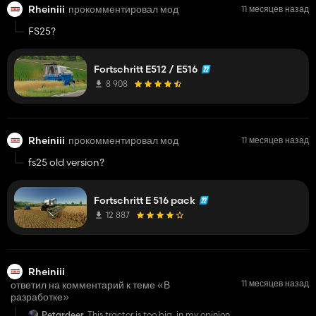
Rheiniii
прокомментировал мод
11 месяцев назад
FS25?
Fortschritt E512 / E516
8 908
Rheiniii
прокомментировал мод
11 месяцев назад
fs25 old version?
Fortschritt E 516 pack
12 887
Rheiniii
11 месяцев назад
ответил на комментарий к теме «В
разработке»
Petardeer
This tractor is too big, in my opinion,