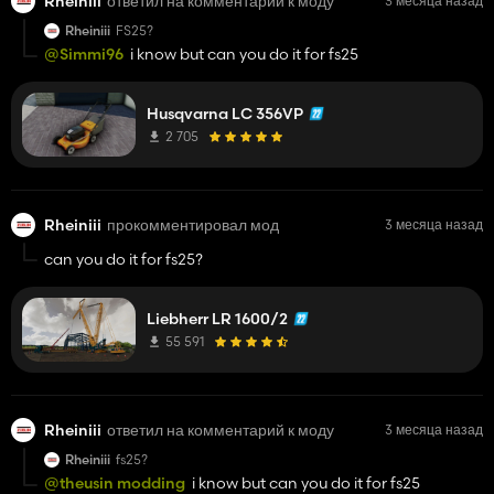
Rheiniii
ответил на комментарий к моду
3 месяца назад
Rheiniii
FS25?
@Simmi96
i know but can you do it for fs25
Husqvarna LC 356VP
2 705
Rheiniii
прокомментировал мод
3 месяца назад
can you do it for fs25?
Liebherr LR 1600/2
55 591
Rheiniii
ответил на комментарий к моду
3 месяца назад
Rheiniii
fs25?
@theusin modding
i know but can you do it for fs25