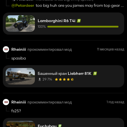
@Petardeer
too big huh are you james may from top gear jk
😂😂😂😂
Lamborghini R6 T4i
100%
Rheiniii
прокомментировал мод
11 месяцев назад
spasiba
Башенный кран Liebherr 81K
29 714
Rheiniii
прокомментировал мод
1 год назад
fs25?
Fuchsbau