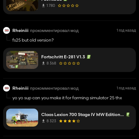
1 780
Rheiniii
прокомментировал мод
1 год назад
fs25 but old version?
Fortschritt E-281 V1.3
8 368
Rheiniii
прокомментировал мод
1 год назад
yo yo sup can you make it for farming simulator 25 thx
Claas Lexion 700 Stage IV MW Edition v2.0.1.0
8 323