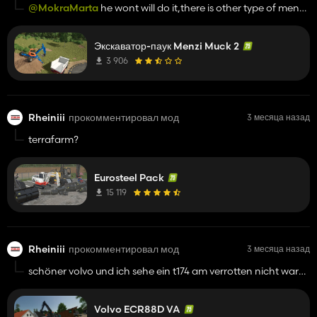
@MokraMarta
he wont will do it,there is other type of menzi
muck, just search menzi muck website and you will see which
type of them they got
Экскаватор-паук Menzi Muck 2
3 906
Rheiniii
прокомментировал мод
3 месяца назад
terrafarm?
Eurosteel Pack
15 119
Rheiniii
прокомментировал мод
3 месяца назад
schöner volvo und ich sehe ein t174 am verrotten nicht war
😅?
Volvo ECR88D VA