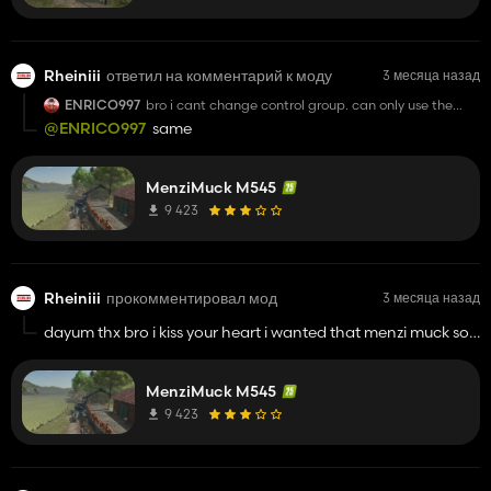
Rheiniii
ответил на комментарий к моду
3 месяца назад
ENRICO997
bro i cant change control group. can only use the
bucket, tourelle and brass
@ENRICO997
same
MenziMuck M545
9 423
Rheiniii
прокомментировал мод
3 месяца назад
dayum thx bro i kiss your heart i wanted that menzi muck so
badly now i can drill in the mountains and etc :D
MenziMuck M545
9 423