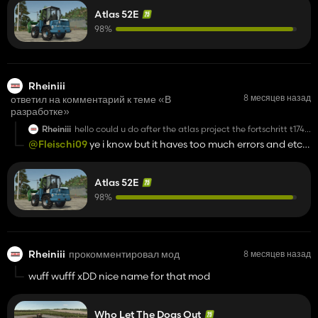
Atlas 52E
98%
Rheiniii
8 месяцев назад
ответил на комментарий к теме «В
разработке»
Rheiniii
hello could u do after the atlas project the fortschritt t174
or fortschritt t185 thx
@Fleischi09
ye i know but it haves too much errors and etc
and i wanna have one like with rusty things
Atlas 52E
98%
Rheiniii
прокомментировал мод
8 месяцев назад
wuff wufff xDD nice name for that mod
Who Let The Dogs Out