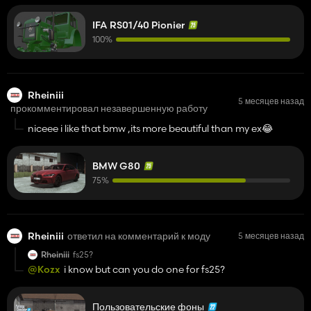
IFA RS01/40 Pionier
100%
Rheiniii
5 месяцев назад
прокомментировал незавершенную работу
niceee i like that bmw ,its more beautiful than my ex😂
BMW G80
75%
Rheiniii
ответил на комментарий к моду
5 месяцев назад
Rheiniii
fs25?
@Kozx
i know but can you do one for fs25?
Пользовательские фоны