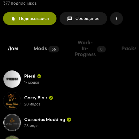
377 подписчиков
Подписывайся
Сообщение
Work-
Дом
Mods
In-
Packs
56
0
Progress
Piersi
17 модов
Cassy Blair
20 модов
Casearias Modding
36 модов