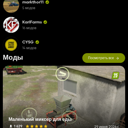
markthor11
5 модов
KarlFarms
16 модов
CYSG
14 модов
Моды
Посмотреть все
Маленький миксер для еды
1 629
29 июня 2026 г.