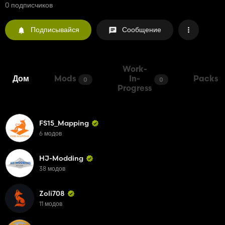
0 подписчиков
Подписывайся
Сообщение
Work-
Дом
Mods
In-
Packs
0
0
Progress
FS15_Mapping
6 модов
HJ-Modding
38 модов
Zoli708
11 модов