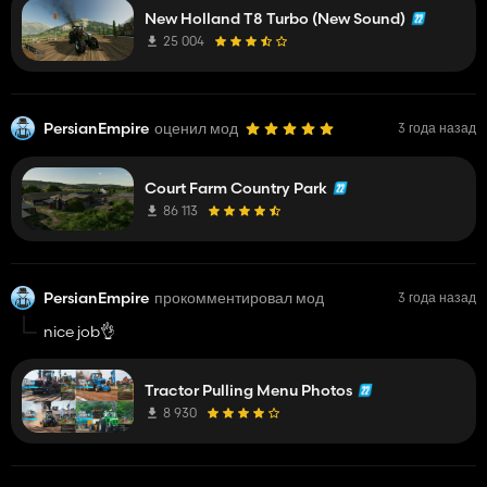
New Holland T8 Turbo (New Sound)
25 004
PersianEmpire
оценил мод
3 года назад
Court Farm Country Park
86 113
PersianEmpire
прокомментировал мод
3 года назад
nice job👌
Tractor Pulling Menu Photos
8 930