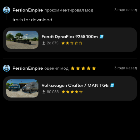
PersianEmpire
прокомментировал мод
3 года назад
trash for download
Fendt DynaFlex 9255 100m
26 875
PersianEmpire
оценил мод
3 года назад
Volkswagen Crafter / MAN TGE
80 068