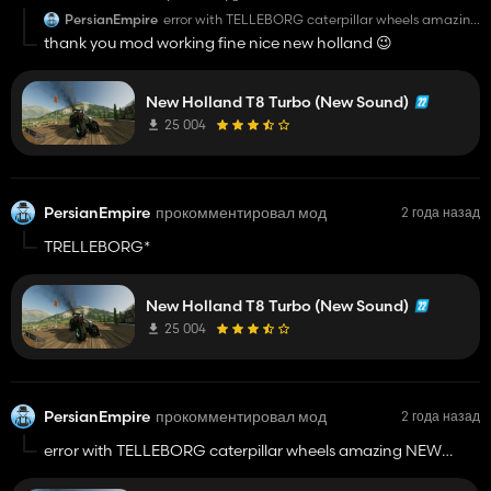
PersianEmpire
error with TELLEBORG caterpillar wheels amazing
NEW HOLLAND mod 🙂
thank you mod working fine nice new holland 😉
New Holland T8 Turbo (New Sound)
25 004
PersianEmpire
прокомментировал мод
2 года назад
TRELLEBORG*
New Holland T8 Turbo (New Sound)
25 004
PersianEmpire
прокомментировал мод
2 года назад
error with TELLEBORG caterpillar wheels amazing NEW
HOLLAND mod 🙂