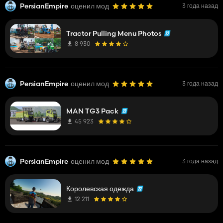
PersianEmpire
оценил мод
3 года назад
Tractor Pulling Menu Photos
8 930
PersianEmpire
оценил мод
3 года назад
MAN TG3 Pack
45 923
PersianEmpire
оценил мод
3 года назад
Королевская одежда
12 211