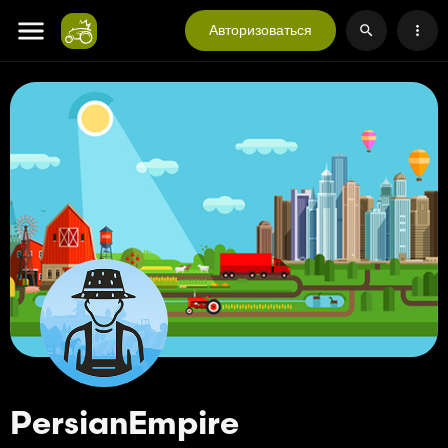
Авторизоваться
PersianEmpire