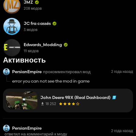
JMZ
208 модов
JC fra cassés
3 модов
Edwards_Modding
19 модов
Активность
PersianEmpire
прокомментировал мод
2 года назад
error you can not see the mod in game
John Deere 9RX (Real Dashboard)
18 252
PersianEmpire
2 года назад
ответил на комментарий к моду