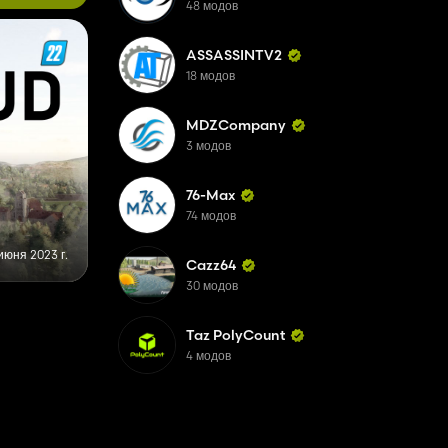
48 модов
ASSASSINTV2
18 модов
MDZCompany
3 модов
76-Max
74 модов
июня 2023 г.
Cazz64
30 модов
Taz PolyCount
4 модов