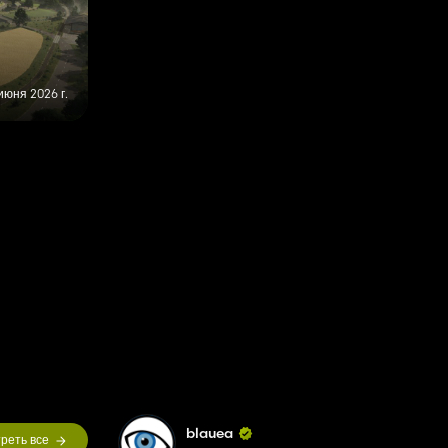
июня 2026 г.
blauea
реть все