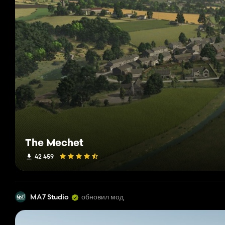
The Mechet
42 459
MA7 Studio
обновил мод