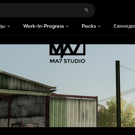
ды
Work-In-Progress
Packs
Еженедел