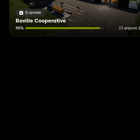
В архиве
Roville Cooperative
95%
23 апреля 2