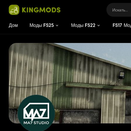
Дом
Моды FS25
Моды FS22
FS
17
Мо