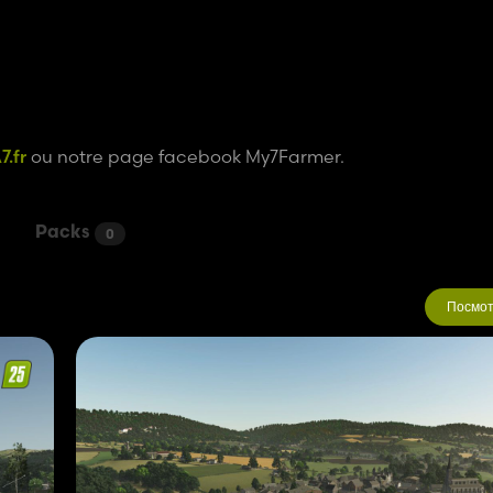
.fr
ou notre page facebook My7Farmer.
Packs
0
Посмот