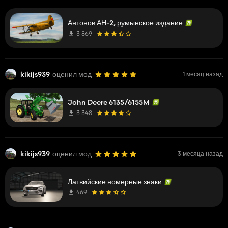
Антонов АН-2, румынское издание
3 869
kikijs939
оценил мод
1 месяц назад
John Deere 6135/6155M
3 348
kikijs939
оценил мод
3 месяца назад
Латвийские номерные знаки
469