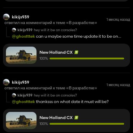
kikijs939
1 месяц назад
ответил на комментарий к теме «В разработке»
kikijs939
hey will it be on consoles?
@ghostttek
can u maybe some time update it to be on
crawler track?
New Holland CX
100%
kikijs939
1 месяц назад
ответил на комментарий к теме «В разработке»
kikijs939
hey will it be on consoles?
@ghostttek
thanksss on what date it must will be?
New Holland CX
100%