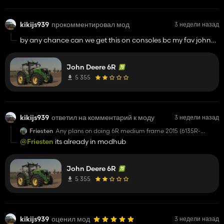
kikijs939
прокомментировал мод
3 недели назад
by any chance can we get this on consoles bc my fav john
deere
John Deere 6R
5 355
kikijs939
ответил на комментарий к моду
3 недели назад
Friesten
Any plans on doing 6R medium frame 2015 (6135R-
6145R-6155R)? Great mod btw
@Friesten
its already in modhub
John Deere 6R
5 355
kikijs939
оценил мод
3 недели назад