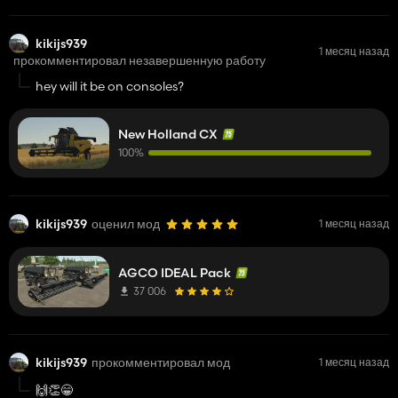
kikijs939
1 месяц назад
прокомментировал незавершенную работу
hey will it be on consoles?
New Holland CX
100%
kikijs939
оценил мод
1 месяц назад
AGCO IDEAL Pack
37 006
kikijs939
прокомментировал мод
1 месяц назад
🙌👏😁