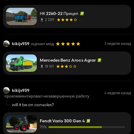
НК 2260-22 Прицеп
2 209
kikijs939
оценил мод
3 недели назад
Mercedes Benz Arocs Agrar
18 161
kikijs939
4 недели назад
прокомментировал незавершенную работу
will it be on consoles?
Fendt Vario 300 Gen 4
70%