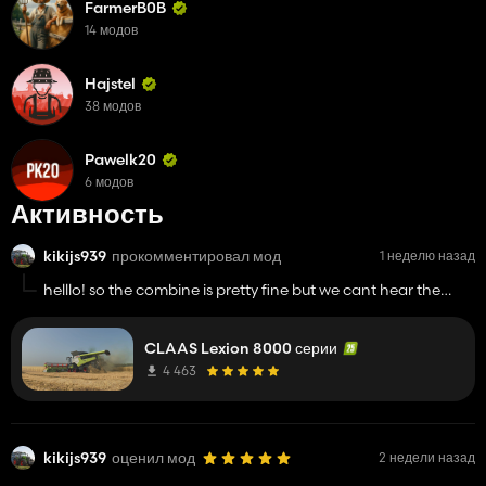
FarmerB0B
14 модов
Hajstel
38 модов
Pawelk20
6 модов
Активность
kikijs939
прокомментировал мод
1 неделю назад
helllo! so the combine is pretty fine but we cant hear the
horn it works but its like 1% volume could we fix it to maybe
some costum horn?
CLAAS Lexion 8000 серии
4 463
kikijs939
оценил мод
2 недели назад