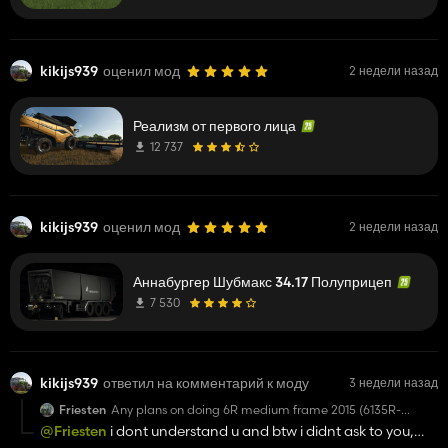
kikijs939
оценил мод
2 недели назад
Реализм от первого лица
12 737
kikijs939
оценил мод
2 недели назад
Аннабургер Шубмакс 34.17 Полуприцеп
7 530
kikijs939
ответил на комментарий к моду
3 недели назад
Friesten
Any plans on doing 6R medium frame 2015 (6135R-
6145R-6155R)? Great mod btw
@Friesten
i dont understand u and btw i didnt ask to you,