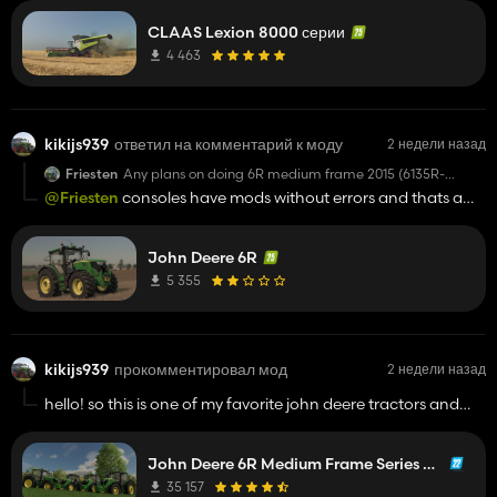
CLAAS Lexion 8000 серии
4 463
kikijs939
ответил на комментарий к моду
2 недели назад
Friesten
Any plans on doing 6R medium frame 2015 (6135R-
6145R-6155R)? Great mod btw
@Friesten
consoles have mods without errors and thats a
very good option actually
John Deere 6R
5 355
kikijs939
прокомментировал мод
2 недели назад
hello! so this is one of my favorite john deere tractors and
could we get this in fs25 consoles? well i mean i can pay you
too
John Deere 6R Medium Frame Series 2011
35 157