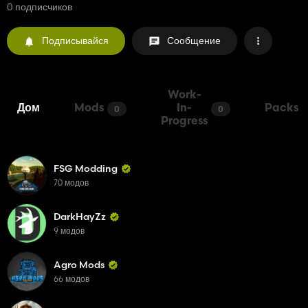
0 подписчиков
Подписывайся
Сообщение
Work-
Дом
Mods
In-
Packs
0
0
Progress
FSG Modding
70 модов
DarkHayZz
9 модов
Agro Mods
66 модов