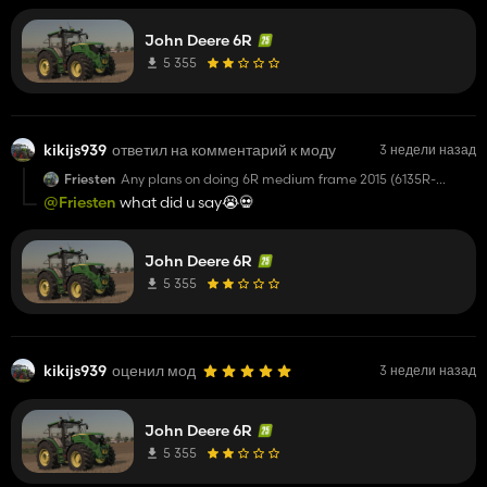
very kind but i didnt ask
John Deere 6R
5 355
kikijs939
ответил на комментарий к моду
3 недели назад
Friesten
Any plans on doing 6R medium frame 2015 (6135R-
6145R-6155R)? Great mod btw
@Friesten
what did u say😭💀
John Deere 6R
5 355
kikijs939
оценил мод
3 недели назад
John Deere 6R
5 355