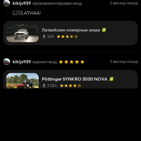
kikijs939
прокомментировал мод
3 месяца назад
🇱🇻LATVIAA!
Латвийские номерные знаки
469
kikijs939
оценил мод
3 месяца назад
Pöttinger SYNKRO 3030 NOVA
2 024
kikijs939
оценил мод
3 месяца назад
La Campagne Pack
8 097