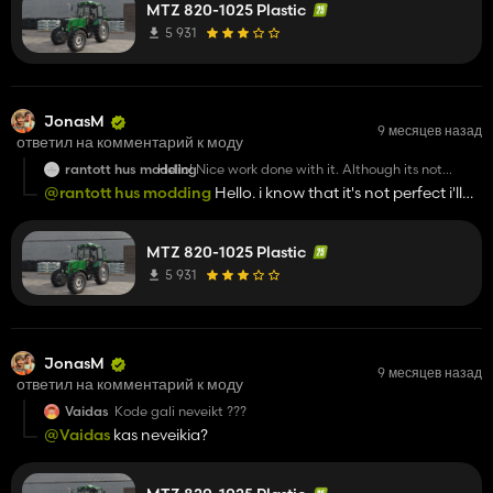
MTZ 820-1025 Plastic
5 931
JonasM
9 месяцев назад
ответил на комментарий к моду
rantott hus modding
Hello! Nice work done with it. Although its not
perfect but the best i seen so far
@rantott hus modding
Hello. i know that it's not perfect i'll
make updates later when i will have time :)
MTZ 820-1025 Plastic
5 931
JonasM
9 месяцев назад
ответил на комментарий к моду
Vaidas
Kode gali neveikt ???
@Vaidas
kas neveikia?