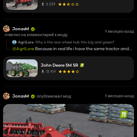
3 239
JonasM
9 месяцев назад
ответил на комментарий к моду
AgriLore
Why is the rear wheel hub this big and green?
@AgriLore
Because in real life i have the same tractor and
the green thing is a custom wheel weight :) in next update i'll
make a congifuration for it
John Deere 5M 5R
13 149
JonasM
опубликовал мод
9 месяцев назад