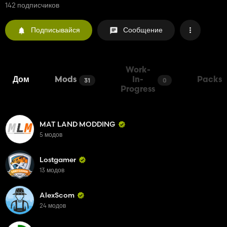
142 подписчиков
Подписывайся
Сообщение
Work-
Дом
Mods
In-
Packs
31
0
Progress
MAT LAND MODDING
5 модов
Lostgamer
13 модов
AlexScom
24 модов