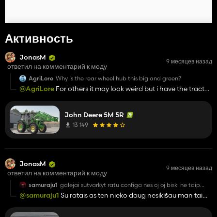
Активность
JonasM
9 месяцев назад
ответил на комментарий к моду
AgriLore
Why is the rear wheel hub this big and green?
@AgriLore
For others it may look weird but i have the tractor
myself for 10years so it looks normal for me :)
John Deere 5M 5R
13 149
JonasM
9 месяцев назад
ответил на комментарий к моду
samuraju1
galejai sutvarkyt ratu configa nes oj oj biski ne taip
kaip 22 ant 800-100
@samuraju1
Su ratais as ten nieko daug nesikišau man tai
užteko kaip kad yra nu nebent vėliau kada gal sutvarkyt
reikės