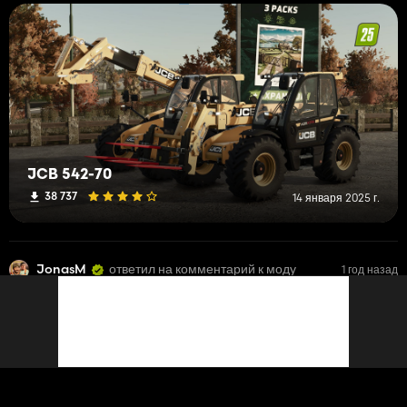
JCB 542-70
38 737
14 января 2025 г.
JonasM
ответил на комментарий к моду
1 год назад
roro70
touche pour incliner le godet et inverser
@roro70
Thank you. i'll update it soon :)
JCB 542-70
38 737