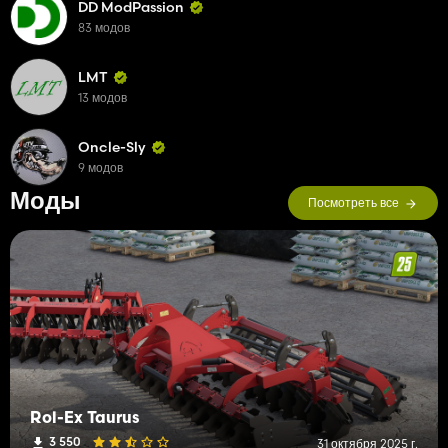
DD ModPassion
83 модов
LMT
13 модов
Oncle-Sly
9 модов
Моды
Посмотреть все
Rol-Ex Taurus
3 550
31 октября 2025 г.