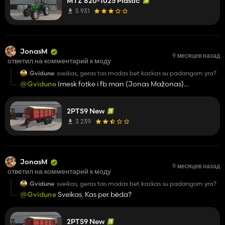
MTZ 820-1025 Plastic
5 931
JonasM
9 месяцев назад
ответил на комментарий к моду
Gvidune
sveikas, geras tas modas bet kazkas su padangom yra?
@Gvidune
Imesk fotke i fb man (Jonas Mažonas)
paziuresim kaip kas
2PTS9 New
3 239
JonasM
9 месяцев назад
ответил на комментарий к моду
Gvidune
sveikas, geras tas modas bet kazkas su padangom yra?
@Gvidune
Sveikas. Kas per bėda?
2PTS9 New