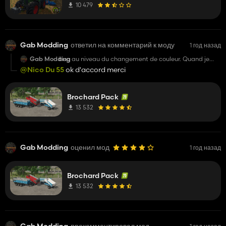
10 479
Gab Modding
ответил на комментарий к моду
1 год назад
Gab Modding
bug au niveau du changement de couleur. Quand je
met une couleur la benne disparait.Mais bon mod !
@Nico Du 55
ok d'accord merci
Brochard Pack
13 532
Gab Modding
оценил мод
1 год назад
Brochard Pack
13 532