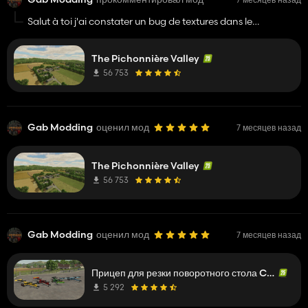
Salut à toi j'ai constater un bug de textures dans le
concessionnaire sur ls t7 en dessous de la decal "new
holland" il a un bug merci
The Pichonnière Valley
56 753
Gab Modding
оценил мод
7 месяцев назад
The Pichonnière Valley
56 753
Gab Modding
оценил мод
7 месяцев назад
Прицеп для резки поворотного стола Cochet
5 292