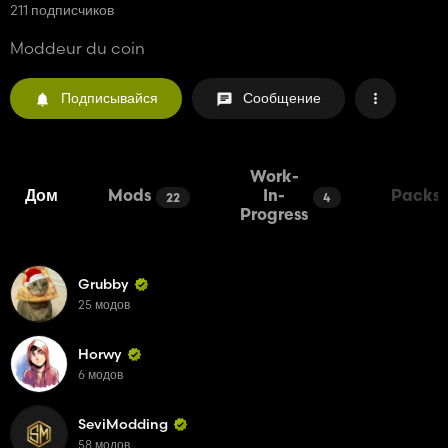
211 подписчиков
Moddeur du coin
Подписывайся
Сообщение
Work-
Дом
Mods
In-
Packs
22
4
Progress
Grubby
25 модов
Horwy
6 модов
SeviModding
58 модов