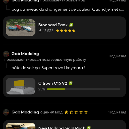
Gab Modding
прокомментировал мод
1 год назад
bug au niveau du changement de couleur. Quand je met une
couleur la benne disparait.Mais bon mod !
Brochard Pack
13 532
Gab Modding
1 год назад
прокомментировал незавершенную работу
hâte de voir ça .Super travail kaymara !
Citroën C15 V2
25%
Gab Modding
оценил мод
1 год назад
New Holland Gold Pack