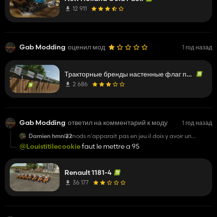
12 911
Gab Modding
оценил мод
1 год назад
Тракторные бренды настенные флаг пакет 1
2 686
Gab Modding
ответил на комментарий к моду
1 год назад
Damien hmn 22
le mods n'apparait pas en jeu il dois y avoir un
probleme sur le mods 😅
@Louistitilecookie
faut le mettre a 95
Renault 1181-4
36 177