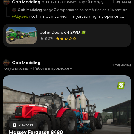
Gab Modding
ответил на комментарий к моду
1 год назад
Gab Modding
dommage 3 drapeaux sa ne sert à rien en + ils sont trop
grand . Il faudrait laisser les pneu (l'essieur) d'origine sa
@Zyzex
no, I'm not involved, I'm just saying my opinion,
serait bien.
nothing else
John Deere 6R 2WD
8 019
Gab Modding
1 год назад
опубликовал «Работа в процессе»
В архиве
Massey Ferguson 8480