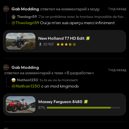
Gab Modding
ответил на комментарий к моду
1 год назад
Theolagri59
J’ai un problème avec le tracteur impossible de faire
le plein même à la sta
@Theolagri59
Oui je m'en suis aperçu merci infiniment
New Holland T7 HD Edit
20 907
Gab Modding
1 год назад
ответил на комментарий к теме «В разработке»
Nathan123O
tu la eu ou le monosem
@Nathan123O
c un mod kingmods
Massey Ferguson 8480
87%