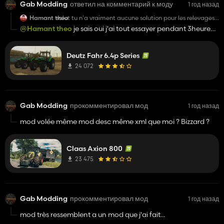
Gab Modding
ответил на комментарий к моду
1 год назад
Hamant theo
salut tu n'a vraiment aucune solution pour les relevages
parce que c'est vraiment compliqué perso, désolé de te
@Hamant theo
je sais oui j'ai tout essayer pendant 3heure
laissais un
rien ni f
com comme ça mais c'est vraiment désagréable pour
joué
Deutz Fahr 6.4p Series
24 072
Gab Modding
прокомментировал мод
1 год назад
mod volée même mod desc même xml que moi ? Bizzard ?
Claas Axion 800
23 475
Gab Modding
прокомментировал мод
1 год назад
mod très ressemblent a un mod que j'ai fait...