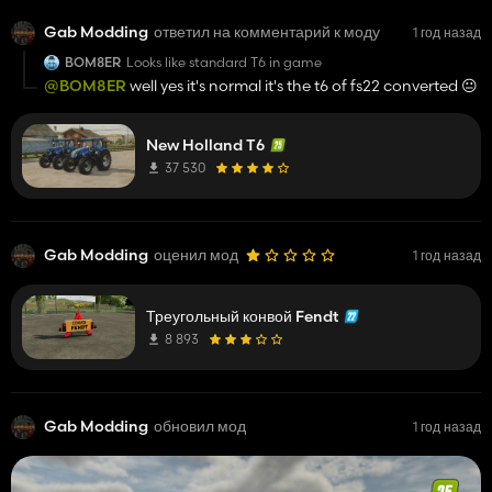
Gab Modding
ответил на комментарий к моду
1 год назад
BOM8ER
Looks like standard T6 in game
@BOM8ER
well yes it's normal it's the t6 of fs22 converted 😐️
New Holland T6
37 530
Gab Modding
оценил мод
1 год назад
Треугольный конвой Fendt
8 893
Gab Modding
обновил мод
1 год назад