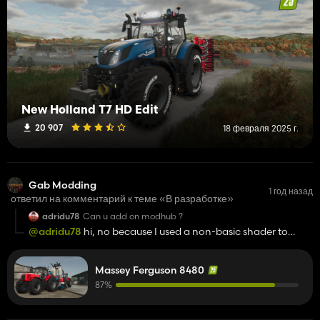
New Holland T7 HD Edit
20 907
18 февраля 2025 г.
Gab Modding
1 год назад
ответил на комментарий к теме «В разработке»
adridu78
Can u add on modhub ?
@adridu78
hi, no because I used a non-basic shader to
convert it
Massey Ferguson 8480
87%