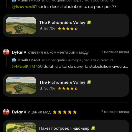
MaelKTM450
salut magnifique maps , mais bug avec la
stabulation qui me dit que j'ai du fumier mais qui
@louvrard31
sur les deux stabulation tu ne peux pas ??
n'apparait pas
The Pichonnière Valley
56 704
DylanV
ответил на комментарий к моду
7 месяцев назад
MaelKTM450
salut magnifique maps , mais bug avec la
stabulation qui me dit que j'ai du fumier mais qui
@MaelKTM450
Salut, c'a toi de curer la stabulation avec un
n'apparait pas
godet, tu as juste a appuyer sur R pour remplir ton godet une
fois dans la stabulation
The Pichonnière Valley
56 704
DylanV
оценил мод
7 месяцев назад
Пакет построек Пишоньер