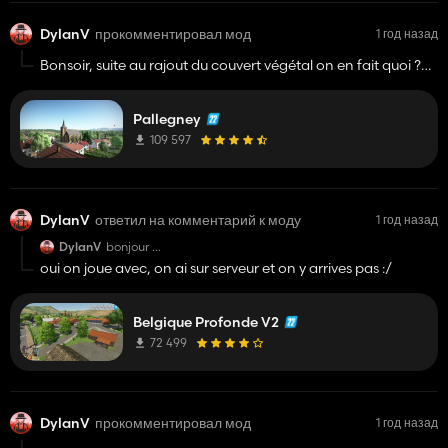
DylanV
прокомментировал мод
1 год назад
Bonsoir, suite au rajout du couvert végétal on en fait quoi ?
on peux ni le faucher, ni même l'ensiler ? c'est du même style
que le radis ?
Pallegney
Bonne soirée
109 597
DylanV
ответил на комментарий к моду
1 год назад
DylanV
bonjour
impossible de récupérer le lait de chevre normal ?
oui on joue avec, on ai sur serveur et on y arrives pas :/
Belgique Profonde V2
72 499
DylanV
прокомментировал мод
1 год назад