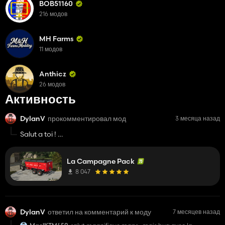
BOB51160
216 модов
MH Farms
11 модов
Anthicz
26 модов
Активность
DylanV
прокомментировал мод
3 месяца назад
Salut a toi !
Déjà très bon boulot !
alors, je rencontre un petit problème, j'ai vider de l'ensilage,
La Campagne Pack
puis après j'ai pris du blé dans la benne sauf que sa reste la
texture de l'ensilage alors que dans la benne sa me met bien
8 047
du blé
DylanV
ответил на комментарий к моду
7 месяцев назад