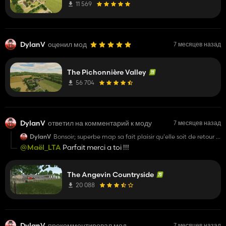
11 569
DylanV
оценил мод
7 месяцев назад
The Pichonnière Valley
56 704
DylanV
ответил на комментарий к моду
7 месяцев назад
DylanV
Bonsoir; superbe map sa fait plaisir qu'elle soit de retour !!
Petite question, comment fait on du compost ?
@Maël_LTA
Parfait merci a toi !!!
The Angevin Countryside
20 088
DylanV
прокомментировал мод
7 месяцев назад