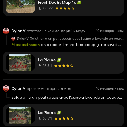
FrechDachs Map 4x
75 799
DylanV
ответил на комментарий к моду
10 месяцев назад
DylanV
Salut; on a un petit soucis avec l'usine a lavende on peux
pas sortir les pallettes d'huile et ni les déchets, tu pourras
@assassinsben
oh d'accord merci beaucoup, je ne savais
regarder le soucis stp merci a toi
pas !
en tout cas gros gg a toi pour ta map ! un régale de jouer
La Plaine
dessus
68 511
DylanV
прокомментировал мод
10 месяцев назад
Salut; on a un petit soucis avec l'usine a lavende on peux pas
sortir les pallettes d'huile et ni les déchets, tu pourras
regarder le soucis stp merci a toi
La Plaine
68 511