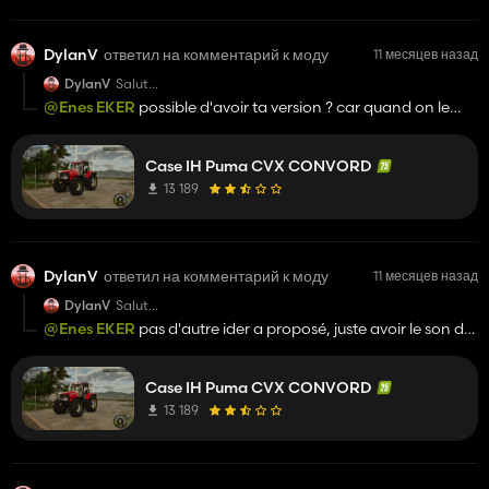
DylanV
ответил на комментарий к моду
11 месяцев назад
DylanV
Salut
Faut vraiment que tu corriges ton mods, pas de son
@Enes EKER
possible d'avoir ta version ? car quand on le
moteur, ensuite faut limite enlever les rond vert parce que
télécharge et que je l'achete il n'a pas de bruit dans le jeu
avec du rouge a ne va pas du tout.. sinon jolie travail mais
reste bcp de correction a faire
Case IH Puma CVX CONVORD
13 189
DylanV
ответил на комментарий к моду
11 месяцев назад
DylanV
Salut
Faut vraiment que tu corriges ton mods, pas de son
@Enes EKER
pas d'autre ider a proposé, juste avoir le son du
moteur, ensuite faut limite enlever les rond vert parce que
moteur serais parfait xD
avec du rouge a ne va pas du tout.. sinon jolie travail mais
reste bcp de correction a faire
Case IH Puma CVX CONVORD
13 189