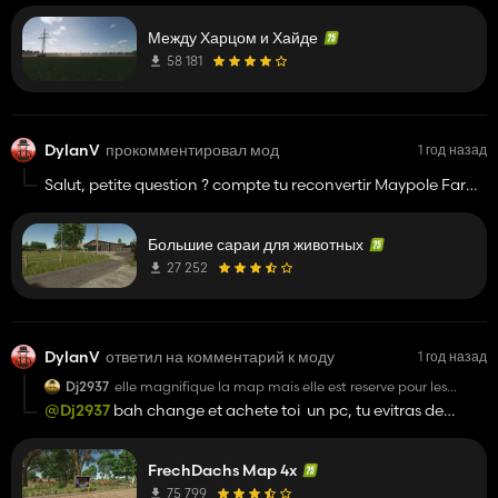
Parce que en prêt a la récolte elle passe en fané
Между Харцом и Хайде
directement, je pense qui y'a un petit soucis..
58 181
DylanV
прокомментировал мод
1 год назад
Salut, petite question ? compte tu reconvertir Maypole Farm
sur ce fs25 ?
merci
Большие сараи для животных
27 252
DylanV
ответил на комментарий к моду
1 год назад
Dj2937
elle magnifique la map mais elle est reserve pour les
joueur pc nous on nous donne des map pourri qu in avais
@Dj2937
bah change et achete toi un pc, tu evitras de
sur le fs19 fs 22 et maintenant sur fs25 engros les joueur
pleurer comme ça, ou ne viens pas sur kingmods tout
console on a que des mods pourris alors que les joueurs pc
vous avec masterclass sa sert a quoi de cree des farming
simplement.
sur si les joueurs consoles reçoives que des mods pourris
FrechDachs Map 4x
75 799