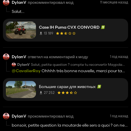
DylanV
прокомментировал мод
11 месяцев назад
Salut
Faut vraiment que tu corriges ton mods, pas de son moteur,
ensuite faut limite enlever les rond vert parce que avec du
Case IH Puma CVX CONVORD
rouge a ne va pas du tout.. sinon jolie travail mais reste bcp
de correction a faire
13 189
DylanV
ответил на комментарий к моду
1 год назад
DylanV
Salut, petite question ? compte tu reconvertir Maypole
Farm sur ce fs25 ?
@CavalierRoy
Ohhhh très bonne nouvelle, merci pour ta
merci
réponse
super boulot !
Большие сараи для животных
27 252
DylanV
прокомментировал мод
1 год назад
bonsoir, petite question la moutarde elle sers a quoi ? on ne
peux pas la récolter avec la moissonneuse ?