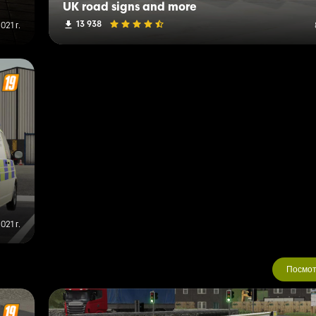
UK road signs and more
13 938
021 г.
021 г.
Посмот