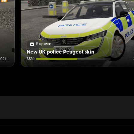
В архиве
New UK police Peugeot skin
021 г.
55%