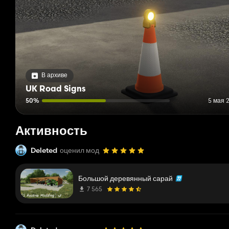
В архиве
UK Road Signs
50%
5 мая 2
Активность
Deleted
оценил мод
Большой деревянный сарай
7 565