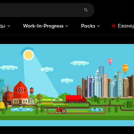
ды
Work-In-Progress
Packs
Еженед