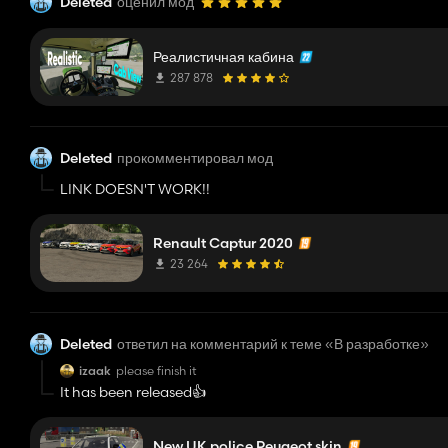
Deleted
оценил мод
Реалистичная кабина
287 878
Deleted
прокомментировал мод
LINK DOESN'T WORK!!
Renault Captur 2020
23 264
Deleted
ответил на комментарий к теме «В разработке»
izaak
please finish it
It has been released👍
New UK police Peugeot skin