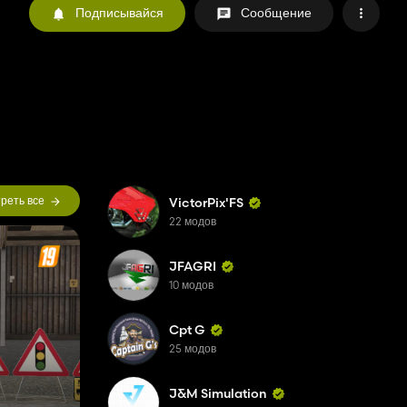
Подписывайся
Сообщение
реть все
VictorPix'FS
22 модов
JFAGRI
10 модов
Cpt G
25 модов
J&M Simulation