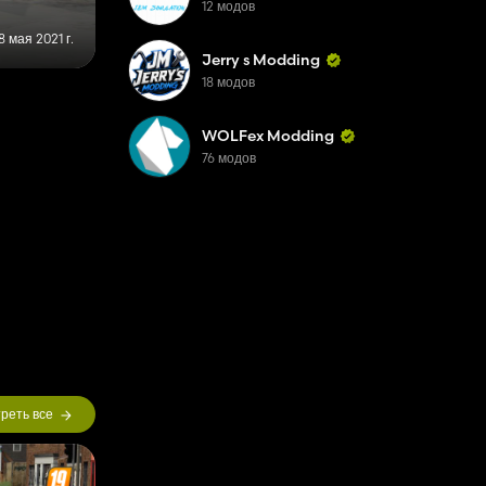
12 модов
8 мая 2021 г.
Jerry s Modding
18 модов
WOLFex Modding
76 модов
реть все