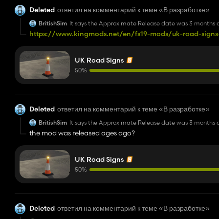
Deleted
ответил на комментарий к теме «В разработке»
BritishSim
It says the Approximate Release date was 3 months a
https://www.kingmods.net/en/fs19-mods/uk-road-sign
UK Road Signs
50%
Deleted
ответил на комментарий к теме «В разработке»
BritishSim
It says the Approximate Release date was 3 months a
the mod was released ages ago?
UK Road Signs
50%
Deleted
ответил на комментарий к теме «В разработке»