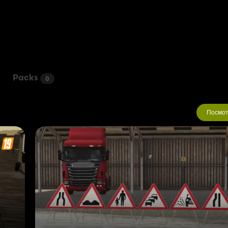
Packs
0
Посмот