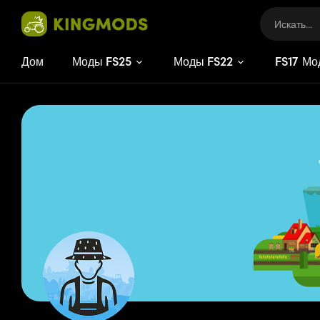
Дом
Моды FS25
Моды FS22
FS
17
Мо