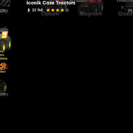
Iconik Case Tractors
22 748
019 г.
29 
019 г.