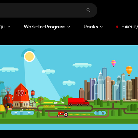
ды
Work-In-Progress
Packs
Еженед