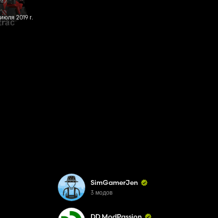
июля 2019 г.
SimGamerJen
3 модов
DD ModPassion