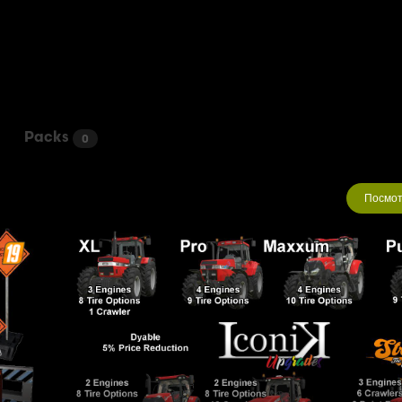
Packs
0
Посмот