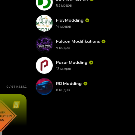
83 модов
FlavModding
14 модов
Falcon Modifikations
4 модов
Pazor Modding
13 модов
RD Modding
6 лет назад
6 модов