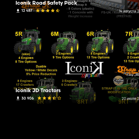
Iconik Road Safety Pack
12 487
14 августа 2
Iconik JD Tractors
30 906
20 июля 2