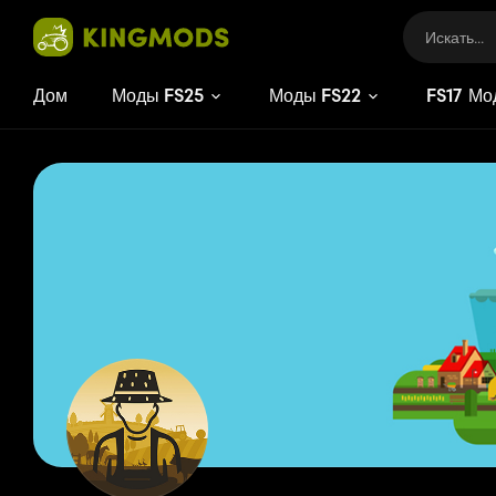
Дом
Моды FS25
Моды FS22
FS
17
Мо