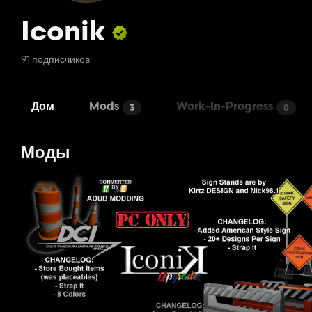
Iconik
91 подписчиков
Дом
Mods
Work-In-Progress
3
0
Моды