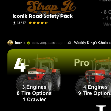
Iconik Road Safety Pack
12 487
Iconik
есть мод, размещенный в
Weekly King's Choice
4