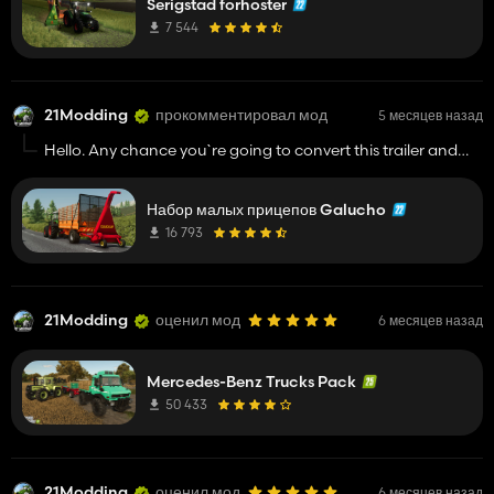
Serigstad forhoster
7 544
21Modding
прокомментировал мод
5 месяцев назад
Hello. Any chance you`re going to convert this trailer and
the Taarup forage cutter 1500 for FS25? 🙏
Набор малых прицепов Galucho
16 793
21Modding
оценил мод
6 месяцев назад
Mercedes-Benz Trucks Pack
50 433
21Modding
оценил мод
6 месяцев назад