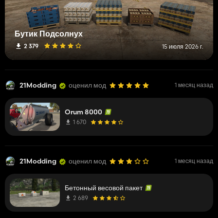
Бутик Подсолнух
2 379
15 июля 2026 г.
21Modding
оценил мод
1 месяц назад
Orum 8000
1 670
21Modding
оценил мод
1 месяц назад
Бетонный весовой пакет
2 689