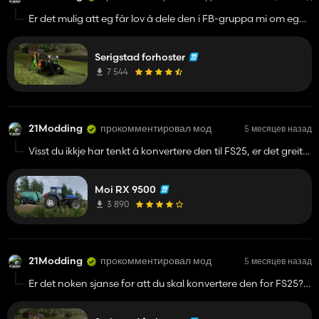
Er det mulig att eg får lov å dele den i FB-gruppa mi om eg
konverterer den?
Serigstad forhoster
7 544
21Modding
прокомментировал мод
5 месяцев назад
Visst du ikkje har tenkt å konvertere den til FS25, er det greit
om eg prøver meg? Blir i første omgang kun for FB- gruppa
mi.
Moi RX 9500
3 890
21Modding
прокомментировал мод
5 месяцев назад
Er det noken sjanse for att du skal konvertere den for FS25?
🙏