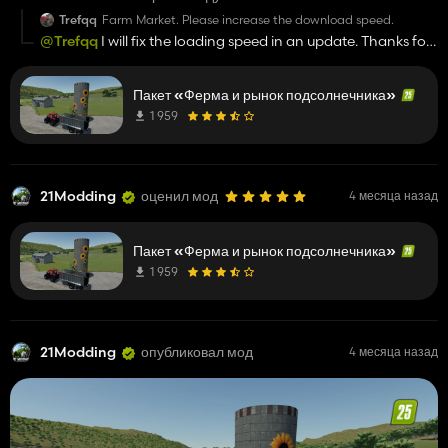
Trefqq
Farm Market. Please increase the download speed.
@Trefqq
I will fix the loading speed in an update. Thanks for
your heads up. 👍🏻
Пакет «Ферма и рынок подсолнечника»
1 959
21Modding
оценил мод
4 месяца назад
Пакет «Ферма и рынок подсолнечника»
1 959
21Modding
опубликовал мод
4 месяца назад