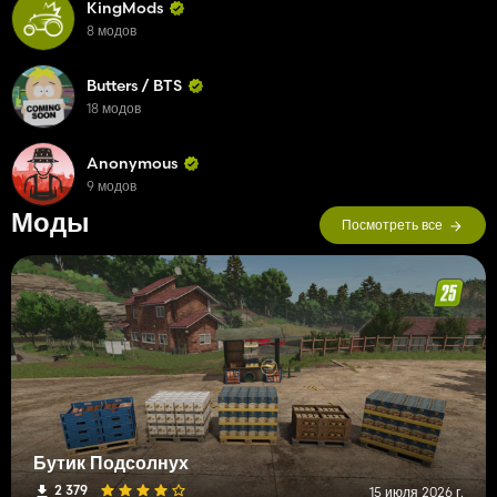
KingMods
8 модов
Butters / BTS
18 модов
Anonymous
9 модов
Моды
Посмотреть все
Бутик Подсолнух
2 379
15 июля 2026 г.