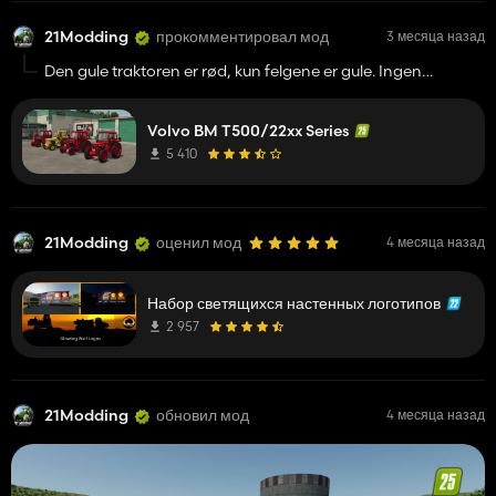
21Modding
прокомментировал мод
3 месяца назад
Den gule traktoren er rød, kun felgene er gule. Ingen
fargevalg tilgjengelig.
Volvo BM T500/22xx Series
5 410
21Modding
оценил мод
4 месяца назад
Набор светящихся настенных логотипов
2 957
21Modding
обновил мод
4 месяца назад