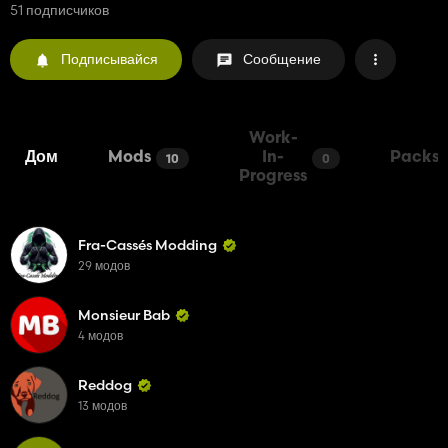
51 подписчиков
Подписывайся
Сообщение
Work-
Дом
Mods
In-
Packs
10
0
Progress
Fra-Cassés Modding
29 модов
Monsieur Bab
4 модов
Reddog
13 модов