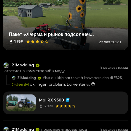
Пакет «Ферма и рынок подсолнечника»
1 959
29 мая 2026 г.
21Modding
5 месяцев назад
ответил на комментарий к моду
21Modding
Visst du ikkje har tenkt å konvertere den til FS25, er
det greit om eg prøver meg? Blir i første omgang
@JensM
ok, ingen problem. Då venter vi. 😊
kun for FB- gruppa mi.
Moi RX 9500
3 890
21Modding
прокомментировал мод
5 месяцев назад