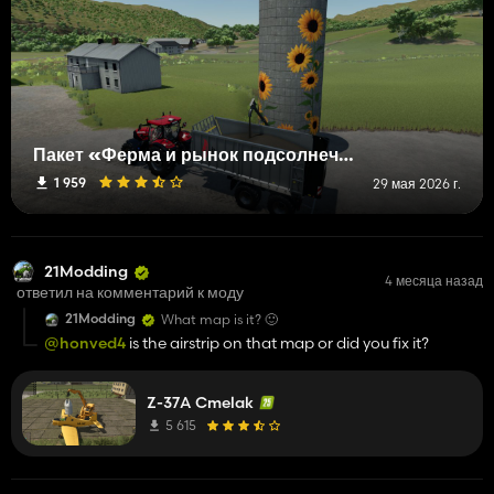
Пакет «Ферма и рынок подсолнечника»
1 959
29 мая 2026 г.
21Modding
4 месяца назад
ответил на комментарий к моду
21Modding
What map is it? 🙂
@honved4
is the airstrip on that map or did you fix it?
Z-37A Cmelak
5 615