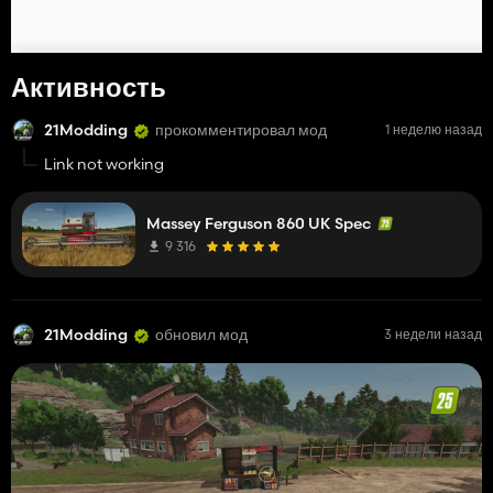
Активность
21Modding
прокомментировал мод
1 неделю назад
Link not working
Massey Ferguson 860 UK Spec
9 316
21Modding
обновил мод
3 недели назад