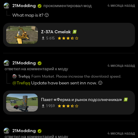
21Modding
прокомментировал мод
4 месяца назад
What map is it? 🙂
Z-37A Cmelak
5 615
21Modding
4 месяца назад
ответил на комментарий к моду
Trefqq
Farm Market. Please increase the download speed.
@Trefqq
Update have been sent inn now. 🙂
Пакет «Ферма и рынок подсолнечника»
1 959
21Modding
4 месяца назад
ответил на комментарий к моду