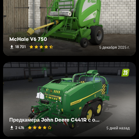
McHale V6 750
18 701
5 декабря 2025 г.
Предкамера John Deere C441R с обмоткой
2 476
5 дней назад