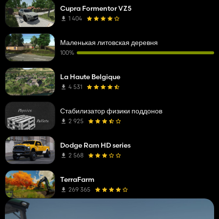
Cupra Formentor VZ5
1 404
Маленькая литовская деревня
100%
La Haute Belgique
4 531
Стабилизатор физики поддонов
2 925
Dodge Ram HD series
2 568
TerraFarm
269 365