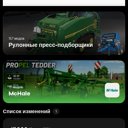
157 модов
Рулонные пресс-подборщики
13 модов
McHale
Список изменений
1