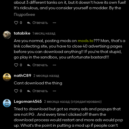
about 3 different tanks on it, but it doesn't have its own fuel!
It's ridiculous, and you consider yourself a modder. By the
way, it had to be downloaded from another site, because
Подробнее
you couldn't even put it in a proper place!
0
Отвечать
tatabike
1 месяц назад
Are you normal, posting mods on
mods.to
??? Man, that's a
link collecting site, you have to close 40 advertising pages
before you can download anything!! If you're that stupid,
go play in the sandbox, you unfortunate bastard!!!
0
Отвечать
nathC89
2 месяца назад
Cant download the thing
0
Отвечать
Legoman4545
2 месяца назад
(отредактировано)
Tried to download but got so many ads and popups that
are not PG . And every time I clicked off them the
download process would restart and more ads would pop
up. What's the point in putting a mod up if people can't