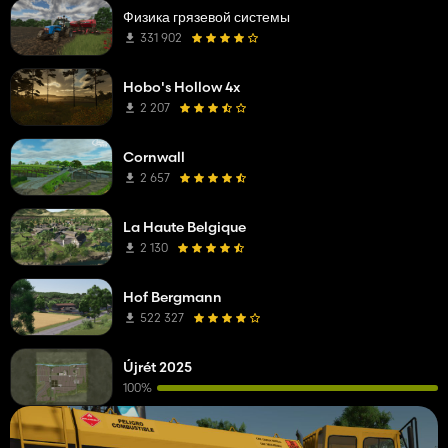
Физика грязевой системы
331 902
Hobo's Hollow 4x
2 207
Cornwall
2 657
La Haute Belgique
2 130
Hof Bergmann
522 327
Újrét 2025
100%