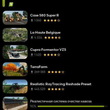
Case 580 Super R
1 360
La Haute Belgique
4 556
Cupra Formentor VZ5
1 420
TerraFarm
269 383
Realistic RayTracing Reshade Preset
445 529
Реалистичная система очистки навоза
95%