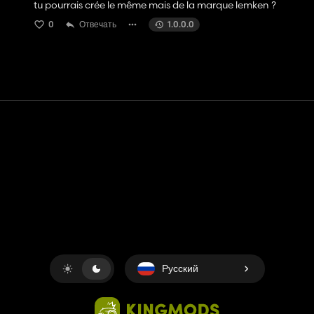
tu pourrais crée le même mais de la marque lemken ?
0
Отвечать
1.0.0.0
Контакт
Помощь
условия обслуживания
Политика конфиденциальности
Управление файлами cookie
Русский